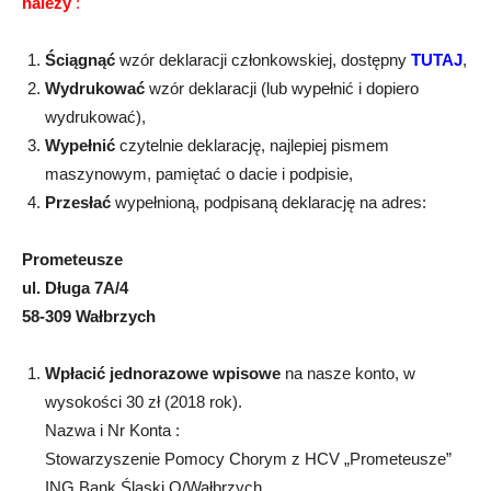
należy
:
Ściągnąć
wzór deklaracji członkowskiej, dostępny
TUTAJ
,
Wydrukować
wzór deklaracji (lub wypełnić i dopiero
wydrukować),
Wypełnić
czytelnie deklarację, najlepiej pismem
maszynowym, pamiętać o dacie i podpisie,
Przesłać
wypełnioną, podpisaną deklarację na adres:
Prometeusze
ul. Długa 7A/4
58-309 Wałbrzych
Wpłacić jednorazowe wpisowe
na nasze konto, w
wysokości 30 zł (2018 rok).
Nazwa i Nr Konta :
Stowarzyszenie Pomocy Chorym z HCV „Prometeusze”
ING Bank Śląski O/Wałbrzych