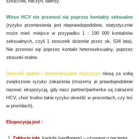
sztućców, naczyń, talerzy.
Wirus HCV nie przenosi się poprzez kontakty seksualne
(ryzyko przeniesienia jest nieprawdopodobne, statystycznie
może mieć miejsce w przypadku 1 : 190 000 kontaktów
seksualnych, czyli 1 stosunek dziennie przez ok. 534 lata).
Nie przenosi się poprzez kontakt heteroseksualny, poprzez
stosunki oralne.
Stosunki analne i homoseksualne mężczyzn
niosą za sobą
zwiększone ryzyko zakażenia (możemy je prawdopodobnie
nazwać ekspozycją, gdy nasz partner/partnerka są zakażeni
HCV, choć trudno takie ryzyko określić w procentach, czy też
w promilach).
Ekspozycją jest :
Zakłucie igłą
, kaniulą (venflonem) – używaną u pacjenta