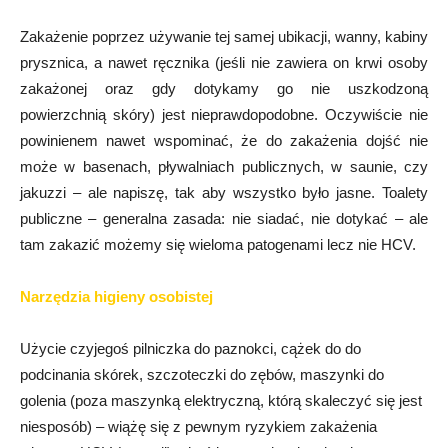
Zakażenie poprzez używanie tej samej ubikacji, wanny, kabiny
prysznica, a nawet ręcznika (jeśli nie zawiera on krwi osoby
zakażonej oraz gdy dotykamy go nie uszkodzoną
powierzchnią skóry) jest nieprawdopodobne. Oczywiście nie
powinienem nawet wspominać, że do zakażenia dojść nie
może w basenach, pływalniach publicznych, w saunie, czy
jakuzzi – ale napiszę, tak aby wszystko było jasne. Toalety
publiczne – generalna zasada: nie siadać, nie dotykać – ale
tam zakazić możemy się wieloma patogenami lecz nie HCV.
Narzędzia higieny osobistej
Użycie czyjegoś pilniczka do paznokci, cążek do do
podcinania skórek, szczoteczki do zębów, maszynki do
golenia (poza maszynką elektryczną, którą skaleczyć się jest
niesposób) – wiążę się z pewnym ryzykiem zakażenia