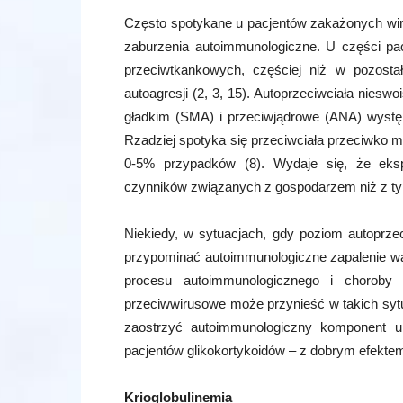
Często spotykane u pacjentów zakażonych wir
zaburzenia autoimmunologiczne. U części p
przeciwtkankowych, częściej niż w pozosta
autoagresji (2, 3, 15). Autoprzeciwciała niesw
gładkim (SMA) i przeciwjądrowe (ANA) występ
Rzadziej spotyka się przeciwciała przeciwko 
0-5% przypadków (8). Wydaje się, że eksp
czynników związanych z gospodarzem niż z ty
Niekiedy, w sytuacjach, gdy poziom autoprze
przypominać autoimmunologiczne zapalenie wąt
procesu autoimmunologicznego i choroby 
przeciwwirusowe może przynieść w takich sytu
zaostrzyć autoimmunologiczny komponent u
pacjentów glikokortykoidów – z dobrym efekte
Krioglobulinemia