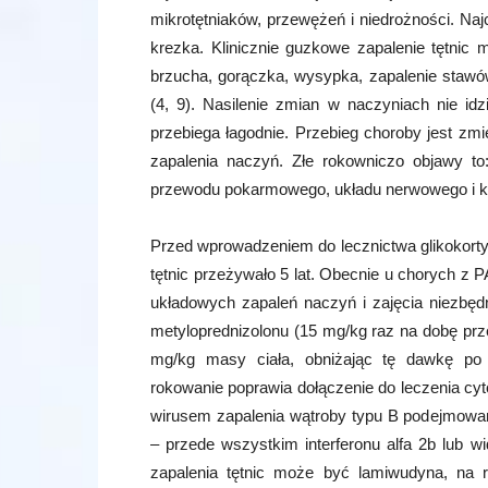
mikrotętniaków, przewężeń i niedrożności. Najc
krezka. Klinicznie guzkowe zapalenie tętnic ma
brzucha, gorączka, wysypka, zapalenie staw
(4, 9). Nasilenie zmian w naczyniach nie idz
przebiega łagodnie. Przebieg choroby jest zm
zapalenia naczyń. Złe rokowniczo objawy to:
przewodu pokarmowego, układu nerwowego i ka
Przed wprowadzeniem do lecznictwa glikokort
tętnic przeżywało 5 lat. Obecnie u chorych z
układowych zapaleń naczyń i zajęcia niezbęd
metyloprednizolonu (15 mg/kg raz na dobę prz
mg/kg masy ciała, obniżając tę dawkę po 
rokowanie poprawia dołączenie do leczenia cy
wirusem zapalenia wątroby typu B podejmowa
– przede wszystkim interferonu alfa 2b lub 
zapalenia tętnic może być lamiwudyna, na r