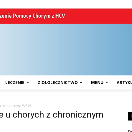
LECZENIE
ZIOŁOLECZNICTWO
MENU
ARTYK
HCV
 chronicznym WZW.
 u chorych z chronicznym
P