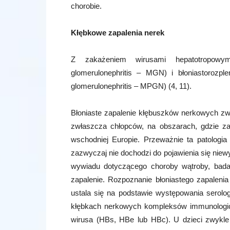
chorobie.
Kłębkowe zapalenia nerek
Z zakażeniem wirusami hepatotropowymi
glomerulonephritis – MGN) i błoniastorozpl
glomerulonephritis – MPGN) (4, 11).
Błoniaste zapalenie kłębuszków nerkowych zw
zwłaszcza chłopców, na obszarach, gdzie za
wschodniej Europie. Przeważnie ta patologia
zazwyczaj nie dochodzi do pojawienia się nie
wywiadu dotyczącego choroby wątroby, badan
zapalenie. Rozpoznanie błoniastego zapale
ustala się na podstawie występowania serol
kłębkach nerkowych kompleksów immunologicz
wirusa (HBs, HBe lub HBc). U dzieci zwykle 