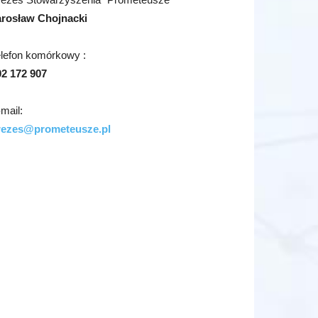
arosław Chojnacki
elefon komórkowy :
02 172 907
mail:
rezes@prometeusze.pl