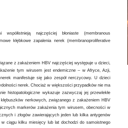
 współistnieją najczęściej błoniaste (membranous
emowe kłębkowe zapalenia nerek (membranoproliferative
iązane z zakażeniem HBV najczęściej występuje u dzieci,
każenie tym wirusem jest endemiczne – w Afryce, Azji,
 nerek manifestuje się jako zespół nerczycowy. U dzieci
wydolności nerek. Chociaż w większości przypadków nie ma
ie histopatologiczne wykazuje zazwyczaj jej przewlekłe
nia kłębuszków nerkowych, związanego z zakażeniem HBV
ogicznych markerów zakażenia tym wirusem, obecności w
nych i złogów zawierających jeden lub kilka antygenów
w ciągu kilku miesięcy lub lat dochodzi do samoistnego