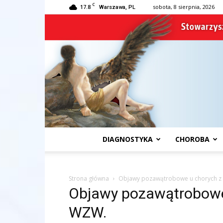
C
17.8
sobota, 8 sierpnia, 2026
Warszawa, PL
DIAGNOSTYKA
CHOROBA
Strona główna
Objawy pozawątrobowe u chorych z
Objawy pozawątrobowe
WZW.