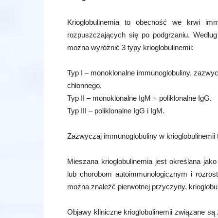
Krioglobulinemia to obecność we krwi imm
rozpuszczających się po podgrzaniu. Według
można wyróżnić 3 typy krioglobulinemii:
Typ I – monoklonalne immunoglobuliny, zazwy
chłonnego.
Typ II – monoklonalne IgM + poliklonalne IgG.
Typ III – poliklonalne IgG i IgM.
Zazwyczaj immunoglobuliny w krioglobulinemii t
Mieszana krioglobulinemia jest określana jak
lub chorobom autoimmunologicznym i rozros
można znaleźć pierwotnej przyczyny, krioglobul
Objawy kliniczne krioglobulinemii związane s