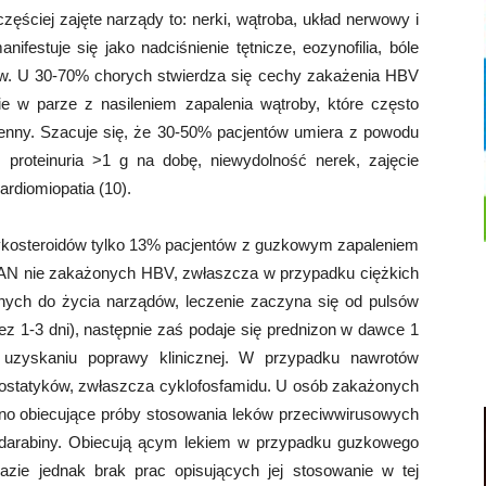
zęściej zajęte narządy to: nerki, wątroba, układ nerwowy i
nifestuje się jako nadciśnienie tętnicze, eozynofilia, bóle
ów. U 30-70% chorych stwierdza się cechy zakażenia HBV
ie w parze z nasileniem zapalenia wątroby, które często
ienny. Szacuje się, że 30-50% pacjentów umiera z powodu
 proteinuria >1 g na dobę, niewydolność nerek, zajęcie
rdiomiopatia (10).
ykosteroidów tylko 13% pacjentów z guzkowym zapaleniem
 PAN nie zakażonych HBV, zwłaszcza w przypadku ciężkich
nych do życia narządów, leczenie zaczyna się od pulsów
ez 1-3 dni), następnie zaś podaje się prednizon w dawce 1
uzyskaniu poprawy klinicznej. W przypadku nawrotów
tostatyków, zwłaszcza cyklofosfamidu. U osób zakażonych
no obiecujące próby stosowania leków przeciwwirusowych
widarabiny. Obiecują ącym lekiem w przypadku guzkowego
azie jednak brak prac opisujących jej stosowanie w tej