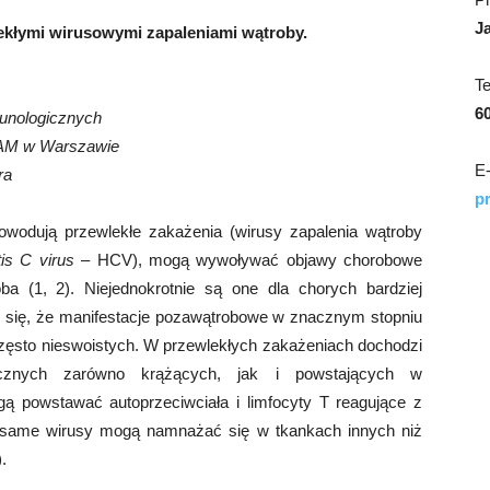
J
kłymi wirusowymi zapaleniami wątroby.
T
6
munologicznych
h AM w Warszawie
E-
ra
p
owodują przewlekłe zakażenia (wirusy zapalenia wątroby
tis C virus
– HCV), mogą wywoływać objawy chorobowe
a (1, 2). Niejednokrotnie są one dla chorych bardziej
 się, że manifestacje pozawątrobowe w znacznym stopniu
ęsto nieswoistych. W przewlekłych zakażeniach dochodzi
cznych zarówno krążących, jak i powstających w
ą powstawać autoprzeciwciała i limfocyty T reagujące z
 same wirusy mogą namnażać się w tkankach innych niż
.