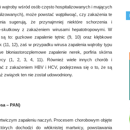
ń wątroby wśród osób często hospitalizowanych i mających
ializowanych), może powstać wątpliwoąć, czy zakażenia te
nia sugerują, że przynajmniej niektóre schorzenia i
o-skutkowy z zakażeniem wirusami hepatotropowymi. W
są to: guzkowe zapalenie tętnic (9, 10) oraz kłębkowe
ek (11, 12), zaś w przypadku wirusa zapalenia wątroby typu
we błoniastorozplemowe zapalenie nerek, porfiria skórna
zycy (1, 2, 3, 4, 11). Również wiele innych chorób i
ać z zakażeniem HBV i HCV, podejrzewa się o to, że są
aż związek ten nie został udowodniony.
osa – PAN)
artwiczym zapaleniu naczyń. Procesem chorobowym objęte
których dochodzi do włóknistej martwicy, powstawania