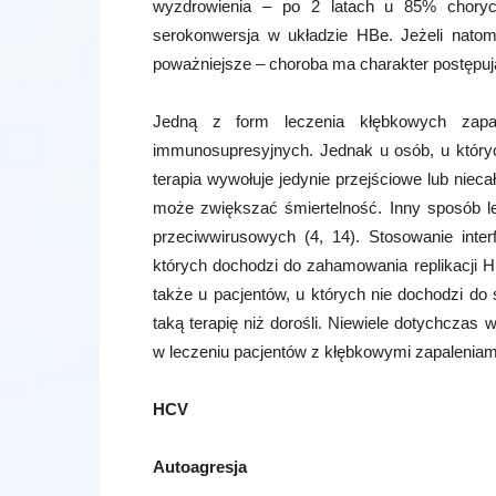
wyzdrowienia – po 2 latach u 85% chory
serokonwersja w układzie HBe. Jeżeli natom
poważniejsze – choroba ma charakter postępując
Jedną z form leczenia kłębkowych zapal
immunosupresyjnych. Jednak u osób, u który
terapia wywołuje jedynie przejściowe lub niec
może zwiększać śmiertelność. Inny sposób l
przeciwwirusowych (4, 14). Stosowanie inte
których dochodzi do zahamowania replikacji 
także u pacjentów, u których nie dochodzi do 
taką terapię niż dorośli. Niewiele dotychcza
w leczeniu pacjentów z kłębkowymi zapalenia
HCV
Autoagresja