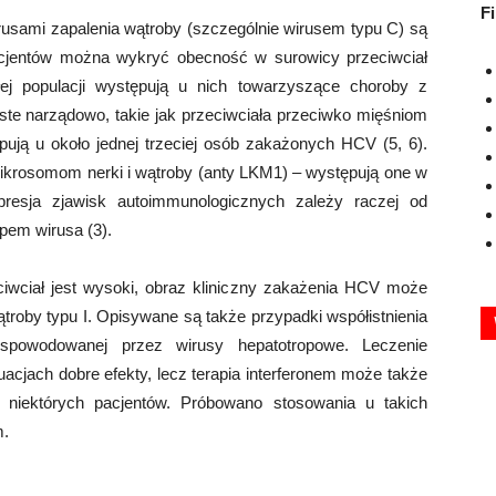
F
usami zapalenia wątroby (szczególnie wirusem typu C) są
acjentów można wykryć obecność w surowicy przeciwciał
łej populacji występują u nich towarzyszące choroby z
oiste narządowo, takie jak przeciwciała przeciwko mięśniom
ują u około jednej trzeciej osób zakażonych HCV (5, 6).
mikrosomom nerki i wątroby (anty LKM1) – występują one w
resja zjawisk autoimmunologicznych zależy raczej od
pem wirusa (3).
ciwciał jest wysoki, obraz kliniczny zakażenia HCV może
roby typu I. Opisywane są także przypadki współistnienia
spowodowanej przez wirusy hepatotropowe. Leczenie
acjach dobre efekty, lecz terapia interferonem może także
 niektórych pacjentów. Próbowano stosowania u takich
m.