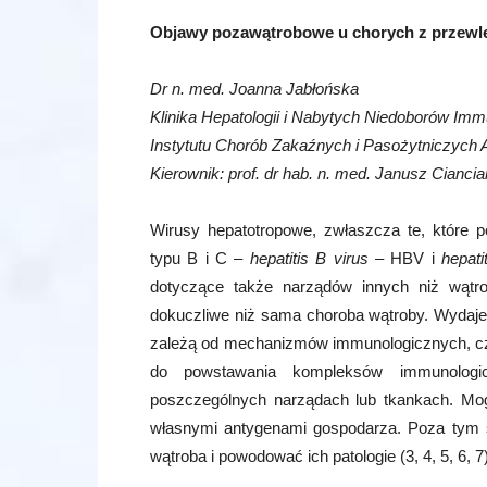
Objawy pozawątrobowe u chorych z przewle
Dr n. med. Joanna Jabłońska
Klinika Hepatologii i Nabytych Niedoborów Im
Instytutu Chorób Zakaźnych i Pasożytniczyc
Kierownik: prof. dr hab. n. med. Janusz Ciancia
Wirusy hepatotropowe, zwłaszcza te, które p
typu B i C –
hepatitis B virus
– HBV i
hepati
dotyczące także narządów innych niż wątrob
dokuczliwe niż sama choroba wątroby. Wydaje
zależą od mechanizmów immunologicznych, cz
do powstawania kompleksów immunologi
poszczególnych narządach lub tkankach. Mog
własnymi antygenami gospodarza. Poza tym
wątroba i powodować ich patologie (3, 4, 5, 6, 7)