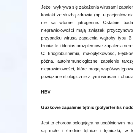
Jeżeli wykrywa się zakażenia wirusami zapale
kontakt ze służbą zdrowia (np. u pacjentów d
nie są wtórne, jatrogenne. Ostatnie bada
nieprawidłowości mają związek przyczynow
przypadku wirusa zapalenia wątroby typu B 
błoniaste i błoniastorozplemowe zapalenia ner
C: krioglobulinemia, małopłytkowość, kłębko
późna, autoimmunologiczne zapalenie tarc
nieprawidłowości, które mogą współwystępow
powiązane etiologicznie z tymi wirusami, choci
HBV
Guzkowe zapalenie tętnic (polyarteritis nod
Jest to choroba polegająca na uogólnionym m
są małe i średnie tętnice i tętniczki, w 