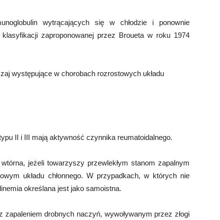
unoglobulin wytrącających się w chłodzie i ponownie
 klasyfikacji zaproponowanej przez Broueta w roku 1974
czaj występujące w chorobach rozrostowych układu
ypu II i III mają aktywność czynnika reumatoidalnego.
o wtórna, jeżeli towarzyszy przewlekłym stanom zapalnym
towym układu chłonnego. W przypadkach, w których nie
inemia określana jest jako samoistna.
ą z zapaleniem drobnych naczyń, wywoływanym przez złogi