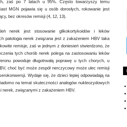
ch, zaś po 7 latach u 95%. Często towarzyszy temu
iast MGN pojawia się u osób dorosłych, rokowanie jest
y, bez okresów remisji (4, 12, 13).
eń nerek jest stosowanie glikokortykoidów i leków
ch patologia nerek związana jest z zakażeniem HBV taka
ałkowite remisje, zaś w jednym z doniesień stwierdzono, że
eczenia tych chorób nerek polega na zastosowaniu leków
rferonu powoduje długotrwałą poprawę u tych chorych, u
HBV, choć być może zespół nerczycowy może ulec remisji
serokonwersji. Wydaje się, że dzieci lepiej odpowiadają na
s wiadomo na temat skuteczności analogów nukleozydowych
mi nerek, związanymi z zakażeniem HBV.