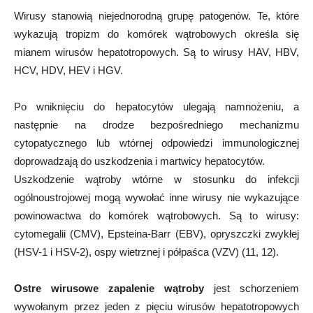
Wirusy stanowią niejednorodną grupę patogenów. Te, które
wykazują tropizm do komórek wątrobowych określa się
mianem wirusów hepatotropowych. Są to wirusy HAV, HBV,
HCV, HDV, HEV i HGV.
Po wniknięciu do hepatocytów ulegają namnożeniu, a
następnie na drodze bezpośredniego mechanizmu
cytopatycznego lub wtórnej odpowiedzi immunologicznej
doprowadzają do uszkodzenia i martwicy hepatocytów.
Uszkodzenie wątroby wtórne w stosunku do infekcji
ogólnoustrojowej mogą wywołać inne wirusy nie wykazujące
powinowactwa do komórek wątrobowych. Są to wirusy:
cytomegalii (CMV), Epsteina-Barr (EBV), opryszczki zwykłej
(HSV-1 i HSV-2), ospy wietrznej i półpaśca (VZV) (11, 12).
Ostre wirusowe zapalenie wątroby
jest schorzeniem
wywołanym przez jeden z pięciu wirusów hepatotropowych