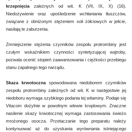
krzepnięcia
zależnych od wit. K (VII, IX, X) (16).
Niedożywienie oraz upośledzenie wchłaniania tłuszczów,
związane z obniżonym stężeniem soli żółciowych w jelicie,
nasilają te zaburzenia.
Zmniejszenie stężenia czynników zespołu protrombiny jest
czułym wskaźnikiem czynności syntetyzującej wątroby,
pozwala ocenić stopień zaawansowania i ciężkości przebiegu
stanu zapalnego tego narządu.
Skaza krwotoczna
spowodowana niedoborem czynników
zespołu protrombiny zależnych od wit. K w następstwie jej
niedoboru wymaga szybkiego podania tej witaminy. Podaje się
Vitacom dożylnie w powolnym wlewie kroplowym. Znaczne
nasilenie skazy krwotocznej wymaga zastosowania świeżo
mrożonego osocza. Przetaczanie tego preparatu należy
kontynuować aż do uzyskania wyrównania istniejącego