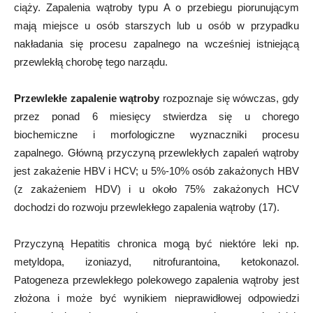
ciąży. Zapalenia wątroby typu A o przebiegu piorunującym
mają miejsce u osób starszych lub u osób w przypadku
nakładania się procesu zapalnego na wcześniej istniejącą
przewlekłą chorobę tego narządu.
Przewlekłe zapalenie wątroby
rozpoznaje się wówczas, gdy
przez ponad 6 miesięcy stwierdza się u chorego
biochemiczne i morfologiczne wyznaczniki procesu
zapalnego. Główną przyczyną przewlekłych zapaleń wątroby
jest zakażenie HBV i HCV; u 5%-10% osób zakażonych HBV
(z zakażeniem HDV) i u około 75% zakażonych HCV
dochodzi do rozwoju przewlekłego zapalenia wątroby (17).
Przyczyną Hepatitis chronica mogą być niektóre leki np.
metyldopa, izoniazyd, nitrofurantoina, ketokonazol.
Patogeneza przewlekłego polekowego zapalenia wątroby jest
złożona i może być wynikiem nieprawidłowej odpowiedzi