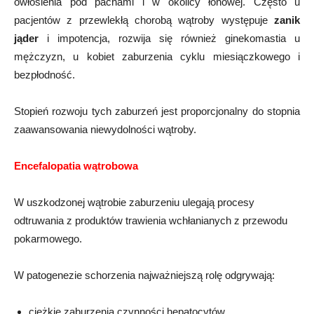
owłosienia pod pachami i w okolicy łonowej. Często u
pacjentów z przewlekłą chorobą wątroby występuje
zanik
jąder
i impotencja, rozwija się również ginekomastia u
mężczyzn, u kobiet zaburzenia cyklu miesiączkowego i
bezpłodność.
Stopień rozwoju tych zaburzeń jest proporcjonalny do stopnia
zaawansowania niewydolności wątroby.
Encefalopatia wątrobowa
W uszkodzonej wątrobie zaburzeniu ulegają procesy
odtruwania z produktów trawienia wchłanianych z przewodu
pokarmowego.
W patogenezie schorzenia najważniejszą rolę odgrywają:
ciężkie zaburzenia czynności hepatocytów