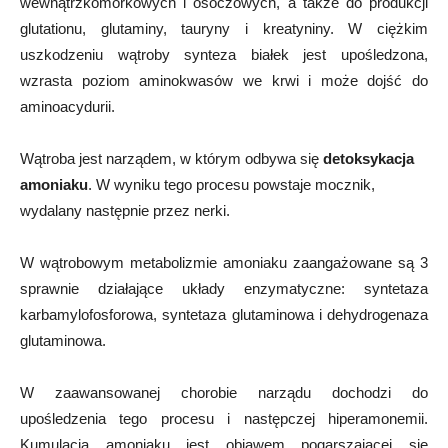
wewnątrzkomórkowych i osoczowych, a także do produkcji
glutationu, glutaminy, tauryny i kreatyniny. W ciężkim
uszkodzeniu wątroby synteza białek jest upośledzona,
wzrasta poziom aminokwasów we krwi i może dojść do
aminoacydurii.
Wątroba jest narządem, w którym odbywa się
detoksykacja
amoniaku
. W wyniku tego procesu powstaje mocznik,
wydalany następnie przez nerki.
W wątrobowym metabolizmie amoniaku zaangażowane są 3
sprawnie działające układy enzymatyczne: syntetaza
karbamylofosforowa, syntetaza glutaminowa i dehydrogenaza
glutaminowa.
W zaawansowanej chorobie narządu dochodzi do
upośledzenia tego procesu i następczej hiperamonemii.
Kumulacja amoniaku jest objawem pogarszającej się