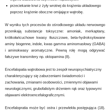
przeciekanie krwi z żyły wrotnej do krążenia układowego
poprzez krążenie oboczne omijające wątrobę.
W wyniku tych procesów do ośrodkowego układu nerwowego
przenikają substancje toksyczne: amoniak, merkaptany,
krótkołańcuchowe kwasy tłuszczowe, beta-hydroksylowane
aminy biogenne, indole, kwas gamma aminomasłowy (GABA)
i aminokwasy aromatyczne. Pewną rolę mogą odgrywać
fałszywe transmitery np. oktopamina (8).
Encefalopatia wątrobowa jest to zespół neuropsychiatryczny
charakteryzujący się zaburzeniami świadomości i
zachowania, zmianami osobowości, zmiennymi objawami
neurologicznymi, grubofalistym drżeniem rąk oraz typowymi
objawami elektroencefalograficznymi.
Encefalopratia może być ostra i przewlekła postępująca (18).