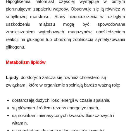
Hipoglikemia natomiast częściej występuje w ostrym
piorunującym zapaleniu wątroby. Obserwuje się ją również w
schyłkowej marskości. Stany niedocukrzenia w rozległym
uszkodzeniu miąższu mogą być spowodowane
zmniejszeniem wątrobowych magazynów, upośledzeniem
reakcji na glukagon lub obniżoną zdolnością syntetyzowania
glikogenu.
Metabolizm lipidów
Lipidy
, do których zalicza się również cholesterol są
związkami, które w organizmie spełniają bardzo ważną rolę:
dostarczają dużych ilości energii w czasie spalania,
są głównym źródłem rezerw energetycznych,
są nośnikami nienasyconych kwasów tłuszczowych i
witamin,
są substratami do syntezy kwasów żółciowych i