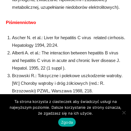
metabolicznej, uzupełnianie niedoborów elektrolitowych).
Piśmiennictwo
Ascher N. et al.: Liver for hepatitis C virus  related cirrhosis.
Hepatology 1994, 20:24.
Alberti A. et al.: The interaction between hepatitis B virus
and hepatitis C virus in acute and chronic liver disease J.
Hepatol. 1995, 22 (1 suppl ).
Brzowski R.: Toksyczne i polekowe uszkodzenie watroby.
[W:] Choroby wątroby i dróg żółciowych (red.: R.
Brzozowski) PZWL, Warszawa 1988, 218.
Chu C.M. et al.: The role of hepatitis C virus in fulminans
Ta strona korzysta z ciasteczek aby świadczyć usługi na
viral hepatitis in an area with endemic hepatitis A and B.
najwyższym poziomie. Dalsze korzystanie ze strony oznacza,
że zgadzasz się na ich użycie.
Cooper A.D.: Role of the liver in the degradation of
lipoproteins. Gastroenterol. 1984, 88:192.
Zgoda
Feray C. et al.: Hepatitis C virus RNA and hepatitis B virus