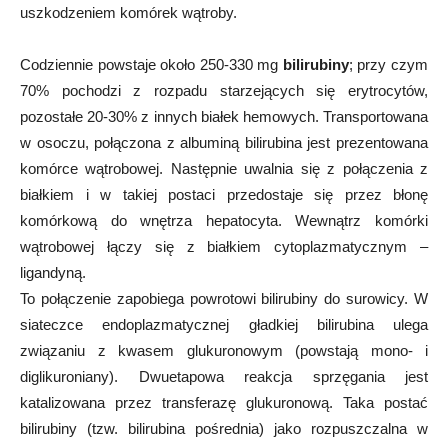
uszkodzeniem komórek wątroby.
Codziennie powstaje około 250-330 mg
bilirubiny
; przy czym
70% pochodzi z rozpadu starzejących się erytrocytów,
pozostałe 20-30% z innych białek hemowych. Transportowana
w osoczu, połączona z albuminą bilirubina jest prezentowana
komórce wątrobowej. Następnie uwalnia się z połączenia z
białkiem i w takiej postaci przedostaje się przez błonę
komórkową do wnętrza hepatocyta. Wewnątrz komórki
wątrobowej łączy się z białkiem cytoplazmatycznym –
ligandyną.
To połączenie zapobiega powrotowi bilirubiny do surowicy. W
siateczce endoplazmatycznej gładkiej bilirubina ulega
związaniu z kwasem glukuronowym (powstają mono- i
diglikuroniany). Dwuetapowa reakcja sprzęgania jest
katalizowana przez transferazę glukuronową. Taka postać
bilirubiny (tzw. bilirubina pośrednia) jako rozpuszczalna w