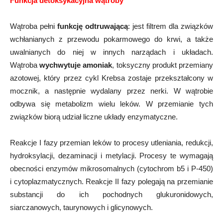
Funkcja detoksykacyjna wątroby
Wątroba pełni
funkcję odtruwającą
: jest filtrem dla związków
wchłanianych z przewodu pokarmowego do krwi, a także
uwalnianych do niej w innych narządach i układach.
Wątroba
wychwytuje amoniak
, toksyczny produkt przemiany
azotowej, który przez cykl Krebsa zostaje przekształcony w
mocznik, a następnie wydalany przez nerki. W wątrobie
odbywa się metabolizm wielu leków. W przemianie tych
związków biorą udział liczne układy enzymatyczne.
Reakcje I fazy przemian leków to procesy utleniania, redukcji,
hydroksylacji, dezaminacji i metylacji. Procesy te wymagają
obecności enzymów mikrosomalnych (cytochrom b5 i P-450)
i cytoplazmatycznych. Reakcje II fazy polegają na przemianie
substancji do ich pochodnych glukuronidowych,
siarczanowych, taurynowych i glicynowych.