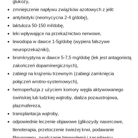
glukozy,
zmniejszenie napływu związków azotowych z jelit:
antybiotyki (neomycycna 2-4 g/dobę),
laktuloza 50-150 ml/dobę,
leki wpływające na przekaźnictwo nerwowe,
lewodopa w dawce 1-5g/dobę (wypiera fałszywe
neuroprzekażniki),
bromkryptyna w dawce 5-7,5 mg/dobę (lek jest antagonistą
zakończeń dopaminergicznych),
zabiegi na krążeniu trzewnym (zabiegi zamknięcia
połączeń wrotno-systemowych),
hemoperfuzja z użyciem komory węgla aktywowanego
świńskiej lub ludzkiej wątroby, dializa pozaustrojowa,
plazmafereza,
transplantacja wątroby,
odpowiednie leczenie objawowe (glikozydy nasercowe,
tlenoterapia, przetoczenie świeżej krwi, podawanie
fibrynogenu, zwalczanie hipowolemii i zasadowicy