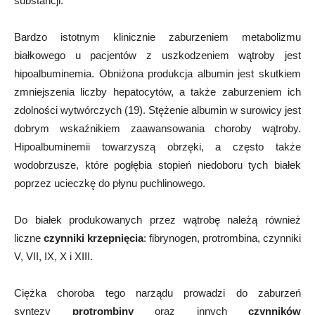
substancji.
Bardzo istotnym klinicznie zaburzeniem metabolizmu
białkowego u pacjentów z uszkodzeniem wątroby jest
hipoalbuminemia. Obniżona produkcja albumin jest skutkiem
zmniejszenia liczby hepatocytów, a także zaburzeniem ich
zdolności wytwórczych (19). Stężenie albumin w surowicy jest
dobrym wskaźnikiem zaawansowania choroby wątroby.
Hipoalbuminemii towarzyszą obrzęki, a często także
wodobrzusze, które pogłębia stopień niedoboru tych białek
poprzez ucieczkę do płynu puchlinowego.
Do białek produkowanych przez wątrobę należą również
liczne
czynniki krzepnięcia
: fibrynogen, protrombina, czynniki
V, VII, IX, X i XIII.
Ciężka choroba tego narządu prowadzi do zaburzeń
syntezy
protrombiny
oraz innych
czynników