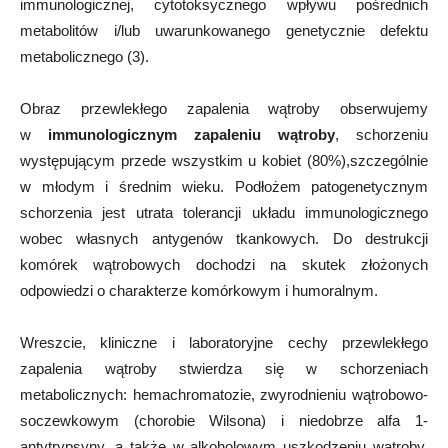
immunologicznej, cytotoksycznego wpływu pośrednich
metabolitów i/lub uwarunkowanego genetycznie defektu
metabolicznego (3).
Obraz przewlekłego zapalenia wątroby obserwujemy
w
immunologicznym zapaleniu wątroby
, schorzeniu
występującym przede wszystkim u kobiet (80%),szczególnie
w młodym i średnim wieku. Podłożem patogenetycznym
schorzenia jest utrata tolerancji układu immunologicznego
wobec własnych antygenów tkankowych. Do destrukcji
komórek wątrobowych dochodzi na skutek złożonych
odpowiedzi o charakterze komórkowym i humoralnym.
Wreszcie, kliniczne i laboratoryjne cechy przewlekłego
zapalenia wątroby stwierdza się w schorzeniach
metabolicznych: hemachromatozie, zwyrodnieniu wątrobowo-
soczewkowym (chorobie Wilsona) i niedobrze alfa 1-
antytrypsyny, a także w alkoholowym uszkodzeniu wątroby.