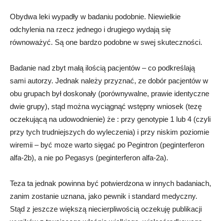
Obydwa leki wypadły w badaniu podobnie. Niewielkie
odchylenia na rzecz jednego i drugiego wydają się
równoważyć. Są one bardzo podobne w swej skuteczności.
Badanie nad zbyt małą ilością pacjentów – co podkreślają
sami autorzy. Jednak należy przyznać, ze dobór pacjentów w
obu grupach był doskonały (porównywalne, prawie identyczne
dwie grupy), stąd można wyciągnąć wstępny wniosek (tezę
oczekującą na udowodnienie) że : przy genotypie 1 lub 4 (czyli
przy tych trudniejszych do wyleczenia) i przy niskim poziomie
wiremii – być moze warto sięgać po Pegintron (peginterferon
alfa-2b), a nie po Pegasys (peginterferon alfa-2a).
Teza ta jednak powinna być potwierdzona w innych badaniach,
zanim zostanie uznana, jako pewnik i standard medyczny.
Stąd z jeszcze większą niecierpliwością oczekuję publikacji