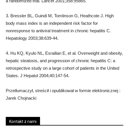
a randomized trial. Lancet 2001;358:95865.
3. Bressler BL, Guindi M, Tomlinson G, Heathcote J. High
body mass index is an independent risk factor for
nonresponse to antiviral treatment in chronic hepatitis C.
Hepatology 2003;38:639-44.
4. Hu KQ, Kyulo NL, Esrailian E, et al. Overweight and obesity,
hepatic steatosis, and progression of chronic hepatitis C: a
retrospective study on a large cohort of patients in the United
States. J Hepatol 2004;40:147-54.
Przetłumaczył, streścił i opublikował w formie elektronicznej :
Jarek Chojnacki
Kontakt z nami