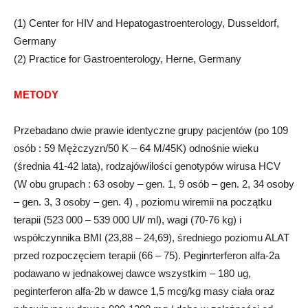
(1) Center for HIV and Hepatogastroenterology, Dusseldorf,
Germany
(2) Practice for Gastroenterology, Herne, Germany
METODY
Przebadano dwie prawie identyczne grupy pacjentów (po 109
osób : 59 Mężczyzn/50 K – 64 M/45K) odnośnie wieku
(średnia 41-42 lata), rodzajów/ilości genotypów wirusa HCV
(W obu grupach : 63 osoby – gen. 1, 9 osób – gen. 2, 34 osoby
– gen. 3, 3 osoby – gen. 4) , poziomu wiremii na początku
terapii (523 000 – 539 000 Ul/ ml), wagi (70-76 kg) i
współczynnika BMI (23,88 – 24,69), średniego poziomu ALAT
przed rozpoczęciem terapii (66 – 75). Peginrterferon alfa-2a
podawano w jednakowej dawce wszystkim – 180 ug,
peginterferon alfa-2b w dawce 1,5 mcg/kg masy ciała oraz