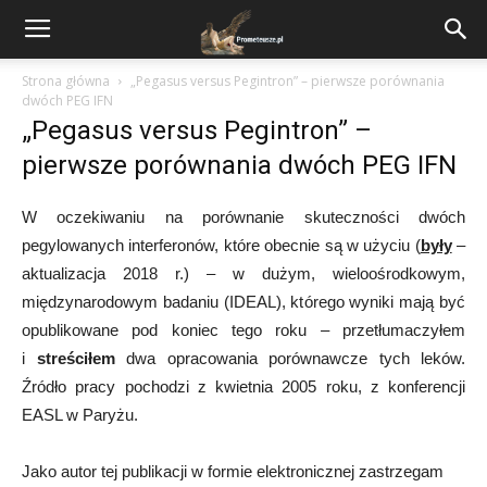
Strona główna
„Pegasus versus Pegintron” – pierwsze porównania
dwóch PEG IFN
„Pegasus versus Pegintron” –
pierwsze porównania dwóch PEG IFN
W oczekiwaniu na porównanie skuteczności dwóch
pegylowanych interferonów, które obecnie są w użyciu (
były
–
aktualizacja 2018 r.) – w dużym, wieloośrodkowym,
międzynarodowym badaniu (IDEAL), którego wyniki mają być
opublikowane pod koniec tego roku – przetłumaczyłem
i
streściłem
dwa opracowania porównawcze tych leków.
Źródło pracy pochodzi z kwietnia 2005 roku, z konferencji
EASL w Paryżu.
Jako autor tej publikacji w formie elektronicznej zastrzegam