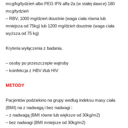
mcg/kg/tydzień albo PEG IFN alfa-2a (w stałej dawce) 180
mcg/tydzień
– RBV, 1000 mg/dzień doustnie (waga ciała równa lub
mniejsza od 75kg) lub 1200 mg/dzień doustnie (waga ciała
wyższa od 75 kg)
Kryteria wyłączenia z badania.
– osoby po przeszczepie wątroby
– koinfekcja z HBV i/lub HIV
METODY
Pacjentów podzielono na grupy wedlug indeksu masy ciała
(BMI) na z nadwagą i bez nadwagi :
– z nadwagą (BMI równe lub większe od 30kg/m2)
– bez nadwagi (BMI mniejsze od 30kg/m2)