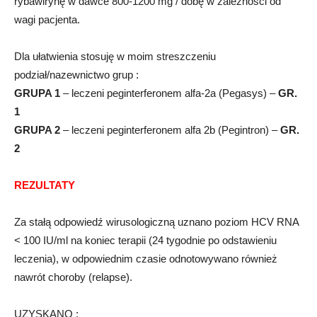
rybawirynę w dawce 800-1200 mg / dobę w zależności od
wagi pacjenta.
Dla ułatwienia stosuję w moim streszczeniu
podział/nazewnictwo grup :
GRUPA 1
– leczeni peginterferonem alfa-2a (Pegasys) –
GR.
1
GRUPA 2
– leczeni peginterferonem alfa 2b (Pegintron) –
GR.
2
REZULTATY
Za stałą odpowiedź wirusologiczną uznano poziom HCV RNA
< 100 IU/ml na koniec terapii (24 tygodnie po odstawieniu
leczenia), w odpowiednim czasie odnotowywano również
nawrót choroby (relapse).
UZYSKANO :