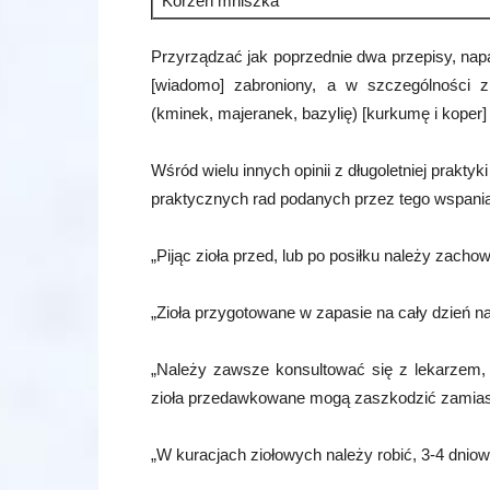
Korzeń mniszka
Przyrządzać jak poprzednie dwa przepisy, napa
[wiadomo] zabroniony, a w szczególności
(kminek, majeranek, bazylię) [kurkumę i koper]
Wśród wielu innych opinii z długoletniej praktyk
praktycznych rad podanych przez tego wspaniał
„Pijąc zioła przed, lub po posiłku należy zacho
„Zioła przygotowane w zapasie na cały dzień na
„Należy zawsze konsultować się z lekarzem, p
zioła przedawkowane mogą zaszkodzić zamias
„W kuracjach ziołowych należy robić, 3-4 dnio