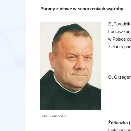
Porady ziołowe w schorzeniach wątroby
Z „Poradnik
franciszkani
w Polsce od
zielarza po
O. Grzegor
Foto – Panacea.pl
Żółtaczka (
funkcjonują