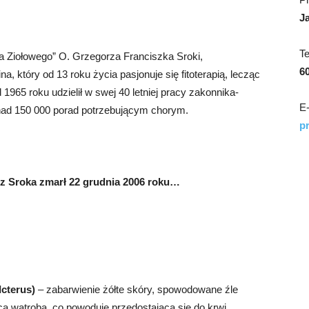
J
T
a Ziołowego” O. Grzegorza Franciszka Sroki,
6
na, który od 13 roku życia pasjonuje się fitoterapią, lecząc
 1965 roku udzielił w swej 40 letniej pracy zakonnika-
E-
nad 150 000 porad potrzebującym chorym.
p
z Sroka zmarł 22 grudnia 2006 roku…
Icterus)
– zabarwienie żółte skóry, spowodowane źle
cą wątrobą. co powoduje przedostająca się do krwi