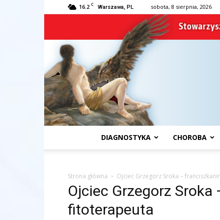
C
16.2
sobota, 8 sierpnia, 2026
Warszawa, PL
DIAGNOSTYKA
CHOROBA
Strona główna
Ojciec Grzegorz Sroka – franciszkanin
Ojciec Grzegorz Sroka 
fitoterapeuta