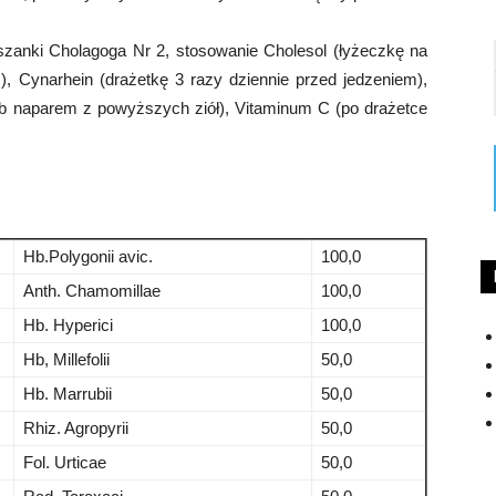
szanki Cholagoga Nr 2, stosowanie Cholesol (łyżeczkę na
), Cynarhein (drażetkę 3 razy dziennie przed jedzeniem),
 lub naparem z powyższych ziół), Vitaminum C (po drażetce
Hb.Polygonii avic.
100,0
Anth. Chamomillae
100,0
Hb. Hyperici
100,0
Hb, Millefolii
50,0
Hb. Marrubii
50,0
Rhiz. Agropyrii
50,0
Fol. Urticae
50,0