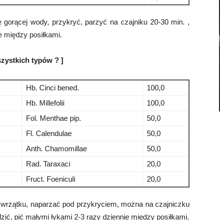
gorącej wody, przykryć, parzyć na czajniku 20-30 min. ,
e między posiłkami.
zystkich typów ? ]
Hb. Cinci bened.
100,0
Hb. Millefolii
100,0
Fol. Menthae pip.
50,0
Fl. Calendulae
50,0
Anth. Chamomillae
50,0
Rad. Taraxaci
20,0
Fruct. Foeniculi
20,0
 wrzątku, naparzać pod przykryciem, można na czajniczku
zić, pić małymi łykami 2-3 razy dziennie między posiłkami.