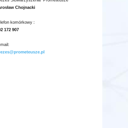
arosław Chojnacki
elefon komórkowy :
02 172 907
mail:
rezes@prometeusze.pl