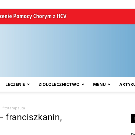
LECZENIE
ZIOŁOLECZNICTWO
MENU
ARTYK
HCV
, fitoterapeuta
– franciszkanin,
P