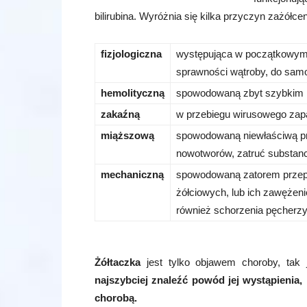
bilirubina. Wyróżnia się kilka przyczyn zażółcen
fizjologiczna
występująca w początkowym o
sprawności wątroby, do samo
hemolityczną
spowodowaną zbyt szybkim 
zakaźną
w przebiegu wirusowego zapal
miąższową
spowodowaną niewłaściwą pr
nowotworów, zatruć substan
mechaniczną
spowodowaną zatorem przepły
żółciowych, lub ich zawęże
również schorzenia pęcherzy
Żółtaczka
jest tylko objawem choroby, tak
najszybciej znaleźć powód jej wystąpieni
chorobą.