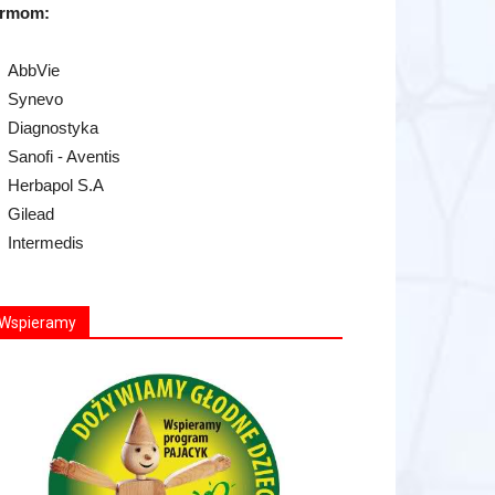
irmom:
AbbVie
Synevo
Diagnostyka
Sanofi - Aventis
Herbapol S.A
Gilead
Intermedis
Wspieramy