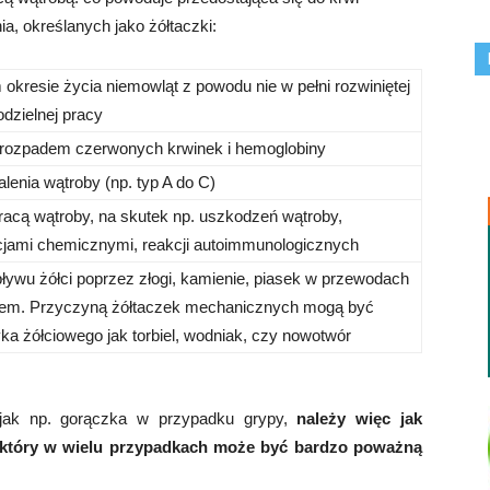
ia, określanych jako żółtaczki:
kresie życia niemowląt z powodu nie w pełni rozwiniętej
dzielnej pracy
rozpadem czerwonych krwinek i hemoglobiny
enia wątroby (np. typ A do C)
acą wątroby, na skutek np. uszkodzeń wątroby,
cjami chemicznymi, reakcji autoimmunologicznych
wu żółci poprzez złogi, kamienie, piasek w przewodach
niem. Przyczyną żółtaczek mechanicznych mogą być
ka żółciowego jak torbiel, wodniak, czy nowotwór
 jak np. gorączka w przypadku grypy,
należy więc jak
a, który w wielu przypadkach może być bardzo poważną