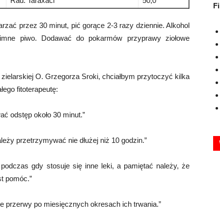
Rad. Taraxaci
50,0
F
rzać przez 30 minut, pić gorące 2-3 razy dziennie. Alkohol
 zimne piwo. Dodawać do pokarmów przyprawy ziołowe
i zielarskiej O. Grzegorza Sroki, chciałbym przytoczyć kilka
ego fitoterapeutę:
wać odstęp około 30 minut.”
leży przetrzymywać nie dłużej niż 10 godzin.”
odczas gdy stosuje się inne leki, a pamiętać należy, że
t pomóc.”
we przerwy po miesięcznych okresach ich trwania.”