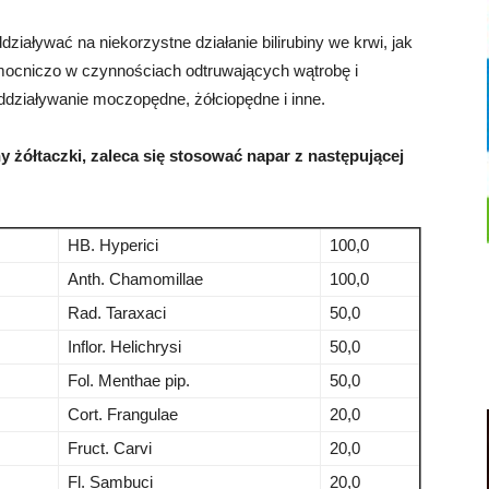
działywać na niekorzystne działanie bilirubiny we krwi, jak
omocniczo w czynnościach odtruwających wątrobę i
działywanie moczopędne, żółciopędne i inne.
y żółtaczki, zaleca się stosować napar z następującej
HB. Hyperici
100,0
Anth. Chamomillae
100,0
Rad. Taraxaci
50,0
Inflor. Helichrysi
50,0
Fol. Menthae pip.
50,0
Cort. Frangulae
20,0
Fruct. Carvi
20,0
Fl. Sambuci
20,0