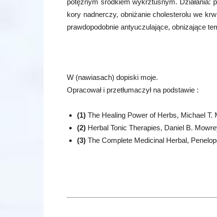
potężnym środkiem wykrztuśnym. Działania: pr
kory nadnerczy, obniżanie cholesterolu we krw
prawdopodobnie antyuczulające, obnizające te
W (nawiasach) dopiski moje.
Opracował i przetłumaczył na podstawie :
(1)
The Healing Power of Herbs, Michael T. 
(2)
Herbal Tonic Therapies, Daniel B. Mowrey
(3)
The Complete Medicinal Herbal, Penelope 