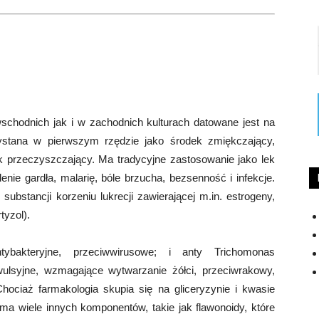
chodnich jak i w zachodnich kulturach datowane jest na
zystana w pierwszym rzędzie jako środek zmiękczający,
k przeczyszczający. Ma tradycyjne zastosowanie jako lek
ie gardła, malarię, bóle brzucha, bezsenność i infekcje.
ubstancji korzeniu lukrecji zawierającej m.in. estrogeny,
tyzol).
antybakteryjne, przeciwwirusowe; i anty Trichomonas
nwulsyjne, wzmagające wytwarzanie żółci, przeciwrakowy,
hociaż farmakologia skupia się na gliceryzynie i kwasie
 ma wiele innych komponentów, takie jak flawonoidy, które