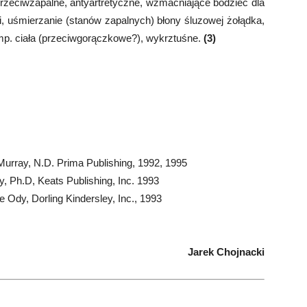
zeciwzapalne, antyartretyczne, wzmacniające bodziec dla
i, uśmierzanie (stanów zapalnych) błony śluzowej żołądka,
mp. ciała (przeciwgorączkowe?), wykrztuśne.
(3)
Murray, N.D. Prima Publishing, 1992, 1995
, Ph.D, Keats Publishing, Inc. 1993
Ody, Dorling Kindersley, Inc., 1993
Jarek Chojnacki