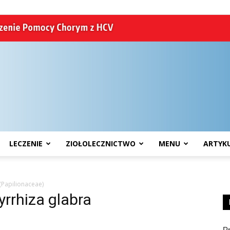
LECZENIE
ZIOŁOLECZNICTWO
MENU
ARTYK
HCV
(Papilionaceae)
yrrhiza glabra
P