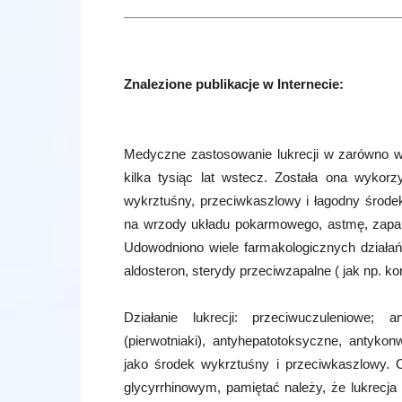
Znalezione publikacje w Internecie:
Medyczne zastosowanie lukrecji w zarówno ws
kilka tysiąc lat wstecz. Została ona wykor
wykrztuśny, przeciwkaszlowy i łagodny środe
na wrzody układu pokarmowego, astmę, zapalen
Udowodniono wiele farmakologicznych działań s
aldosteron, sterydy przeciwzapalne ( jak np. kor
Działanie lukrecji: przeciwuczuleniowe; 
(pierwotniaki), antyhepatotoksyczne, antyko
jako środek wykrztuśny i przeciwkaszlowy. C
glycyrrhinowym, pamiętać należy, że lukrecja