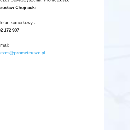
arosław Chojnacki
elefon komórkowy :
02 172 907
mail:
rezes@prometeusze.pl