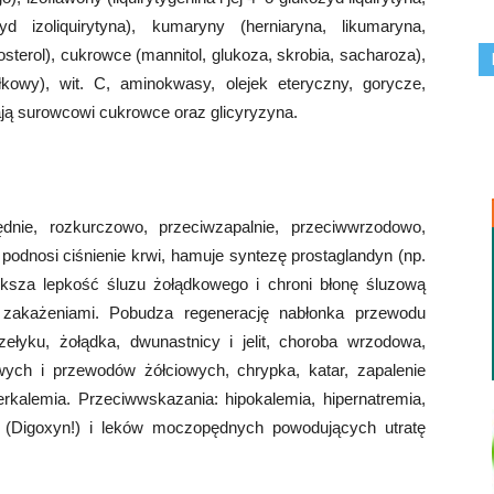
zyd izoliquirytyna), kumaryny (herniaryna, likumaryna,
ytosterol), cukrowce (mannitol, glukoza, skrobia, sacharoza),
błkowy), wit. C, aminokwasy, olejek eteryczny, gorycze,
dają surowcowi cukrowce oraz glicyryzyna.
ędnie, rozkurczowo, przeciwzapalnie, przeciwwrzodowo,
 podnosi ciśnienie krwi, hamuje syntezę prostaglandyn (np.
ększa lepkość śluzu żołądkowego i chroni błonę śluzową
 zakażeniami. Pobudza regenerację nabłonka przewodu
łyku, żołądka, dwunastnicy i jelit, choroba wrzodowa,
owych i przewodów żółciowych, chrypka, katar, zapalenie
iperkalemia. Przeciwwskazania: hipokalemia, hipernatremia,
cy (Digoxyn!) i leków moczopędnych powodujących utratę