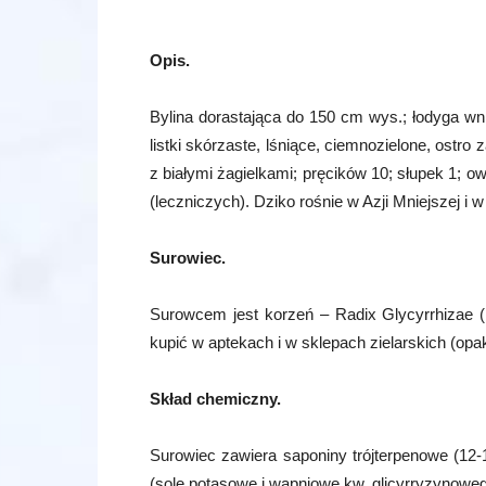
Opis.
Bylina dorastająca do 150 cm wys.; łodyga wnie
listki skórzaste, lśniące, ciemnozielone, ostro 
z białymi żagielkami; pręcików 10; słupek 1; 
(leczniczych). Dziko rośnie w Azji Mniejszej i
Surowiec.
Surowcem jest korzeń – Radix Glycyrrhizae (FP
kupić w aptekach i w sklepach zielarskich (op
Skład chemiczny.
Surowiec zawiera saponiny trójterpenowe (12-
(sole potasowe i wapniowe kw. glicyrryzynowego),