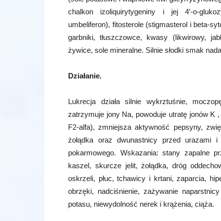
chalkon izoliquirytygeniny i jej 4′-o-gluko
umbeliferon), fitosterole (stigmasterol i beta-s
garbniki, tłuszczowce, kwasy (likwirowy, ja
żywice, sole mineralne. Silnie słodki smak na
Działanie.
Lukrecja działa silnie wykrztuśnie, moczop
zatrzymuje jony Na, powoduje utratę jonów K ,
F2-alfa), zmniejsza aktywność pepsyny, zwi
żołądka oraz dwunastnicy przed urazami i
pokarmowego. Wskazania: stany zapalne prze
kaszel, skurcze jelit, żołądka, dróg oddech
oskrzeli, płuc, tchawicy i krtani, zaparcia, h
obrzęki, nadciśnienie, zażywanie naparstni
potasu, niewydolność nerek i krążenia, ciąża.