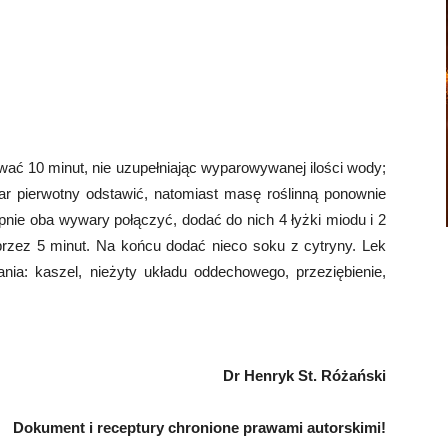
ać 10 minut, nie uzupełniając wyparowywanej ilości wody;
ar pierwotny odstawić, natomiast masę roślinną ponownie
ępnie oba wywary połączyć, dodać do nich 4 łyżki miodu i 2
 przez 5 minut. Na końcu dodać nieco soku z cytryny. Lek
ia: kaszel, nieżyty układu oddechowego, przeziębienie,
Dr Henryk St. Różański
Dokument i receptury chronione prawami autorskimi!