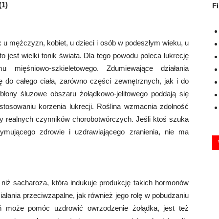
(1)
F
u mężczyzn, kobiet, u dzieci i osób w podeszłym wieku, u
to jest wielki tonik świata. Dla tego powodu poleca lukrecję
 mięśniowo-szkieletowego. Zdumiewające działania
ię do całego ciała, zarówno części zewnętrznych, jak i do
błony śluzowe obszaru żołądkowo-jelitowego poddają się
stosowaniu korzenia lukrecji. Roślina wzmacnia zdolność
ny realnych czynników chorobotwórczych. Jeśli ktoś szuka
ymującego zdrowie i uzdrawiającego zranienia, nie ma
h niż sacharoza, która indukuje produkcję takich hormonów
iałania przeciwzapalne, jak również jego rolę w pobudzaniu
eń może pomóc uzdrowić owrzodzenie żołądka, jest też