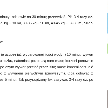
 minuty; odstawić na 30 minut; przecedzić. Pić 3-4 razy dz.
25 kg – 30 ml, 30-35 kg – 50 ml, 40-45 kg – 57-60 ml, 50-55
e:
nie uzupełniać wyparowanej ilości wody !) 10 minut; wywar
garnczku, natomiast pozostałą nam masę korzeni ponownie
, po czym wywar przelać przez sito; masę korceni odrzucić
zyć z wywarem pierwotnym (pierwszym). Oba gotować z
rzez 5 minut. Tak przyrządzony lek zażywać 3-4 razy dz. po