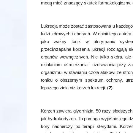
mogą mieć znaczący skutek farmakologiczny.
Lukrecja może zostać zastosowana u każdego: 
ludzi zdrowych i chorych. W opinii tego autora 
jako ważny tonik w utrzymaniu systemu
przeciwzapalne korzenia lukrecji rozciągają s
organów wewnętrznych. Nie tylko skóra, ale 
działaniom uśmierzania i uzdrawiania przy za
organizmu, w stawianiu czoła atakowi ze stro
toniku o obszernym spektrum ochrony, utrz
lepszego zioła niż korzeń lukrecji.
(2)
Korzeń zawiera glycrrhizin, 50 razy słodszyc
jak hydrokortyzon. To pomaga wyjaśnić jego dz
kory nadnerczy po terapii sterydami. Korz