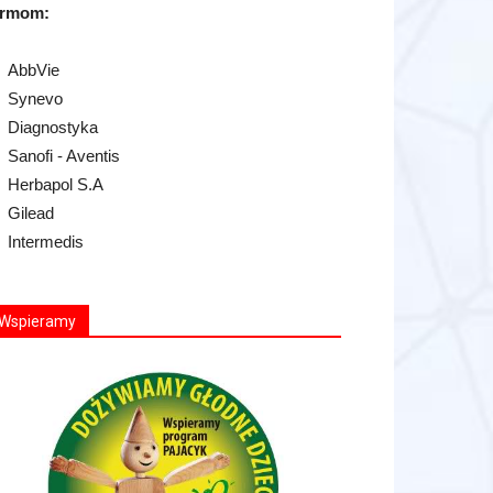
irmom:
AbbVie
Synevo
Diagnostyka
Sanofi - Aventis
Herbapol S.A
Gilead
Intermedis
Wspieramy