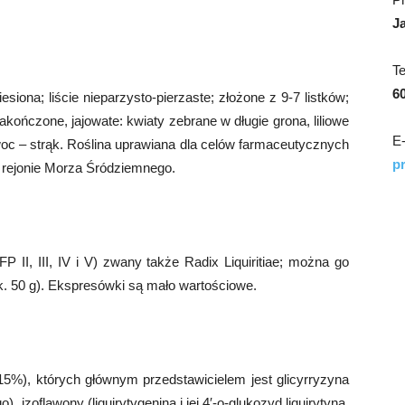
J
T
6
siona; liście nieparzysto-pierzaste; złożone z 9-7 listków;
zakończone, jajowate: kwiaty zebrane w długie grona, liliowe
E-
owoc – strąk. Roślina uprawiana dla celów farmaceutycznych
p
 w rejonie Morza Śródziemnego.
 II, III, IV i V) zwany także Radix Liquiritiae; można go
ak. 50 g). Ekspresówki są mało wartościowe.
15%), których głównym przedstawicielem jest glicyrryzyna
 izoflawony (liquirytygenina i jej 4′-o-glukozyd liquirytyna,