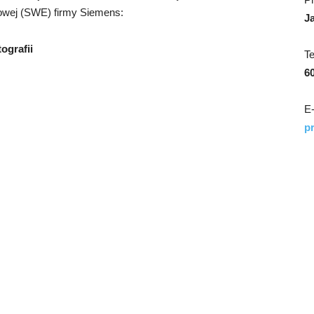
zowej (SWE) firmy Siemens:
J
ografii
T
6
E-
p