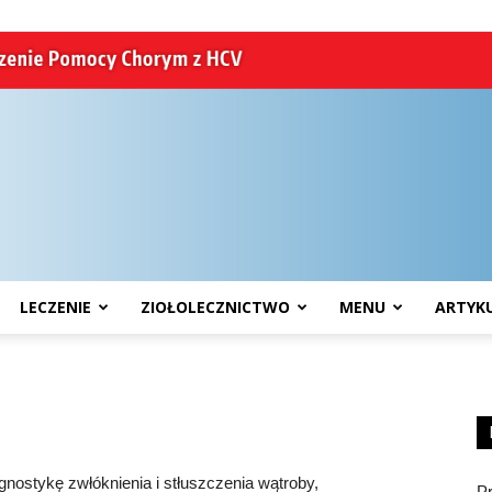
LECZENIE
ZIOŁOLECZNICTWO
MENU
ARTYK
HCV
nostykę zwłóknienia i stłuszczenia wątroby,
P