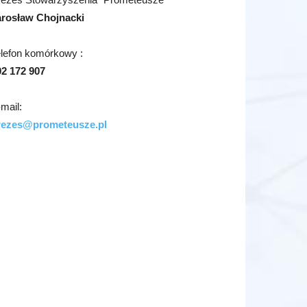
arosław Chojnacki
elefon komórkowy :
02 172 907
mail:
rezes@prometeusze.pl