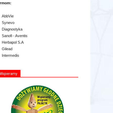
irmom:
AbbVie
Synevo
Diagnostyka
Sanofi - Aventis
Herbapol S.A
Gilead
Intermedis
Wspieramy