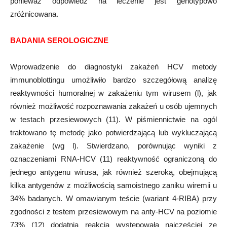
ponieważ odpowiedź na leczenie jest genotypowo
zróżnicowana.
BADANIA SEROLOGICZNE
Wprowadzenie do diagnostyki zakażeń HCV metody
immunoblottingu umożliwiło bardzo szczegółową analizę
reaktywności humoralnej w zakażeniu tym wirusem (l), jak
również możliwość rozpoznawania zakażeń u osób ujemnych
w testach przesiewowych (11). W piśmiennictwie na ogól
traktowano tę metodę jako potwierdzającą lub wykluczającą
zakażenie (wg l). Stwierdzano, porównując wyniki z
oznaczeniami RNA-HCV (11) reaktywność ograniczoną do
jednego antygenu wirusa, jak również szeroką, obejmującą
kilka antygenów z możliwością samoistnego zaniku wiremii u
34% badanych. W omawianym teście (wariant 4-RIBA) przy
zgodności z testem przesiewowym na anty-HCV na poziomie
73% (12) dodatnia reakcja występowała najczęściej ze