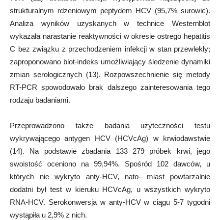
strukturalnym rdzeniowym peptydem HCV (95,7% surowic).
Analiza wyników uzyskanych w technice Westernblot
wykazała narastanie reaktywności w okresie ostrego hepatitis
C bez związku z przechodzeniem infekcji w stan przewlekły;
zaproponowano blot-indeks umożliwiający śledzenie dynamiki
zmian serologicznych (13). Rozpowszechnienie się metody
RT-PCR spowodowało brak dalszego zainteresowania tego
rodzaju badaniami.
Przeprowadzono także badania użyteczności testu
wykrywającego antygen HCV (HCVcAg) w krwiodawstwie
(14). Na podstawie zbadania 133 279 próbek krwi, jego
swoistość oceniono na 99,94%. Spośród 102 dawców, u
których nie wykryto anty-HCV, nato- miast powtarzalnie
dodatni był test w kieruku HCVcAg, u wszystkich wykryto
RNA-HCV. Serokonwersja w anty-HCV w ciągu 5-7 tygodni
wystąpiła u 2,9% z nich.