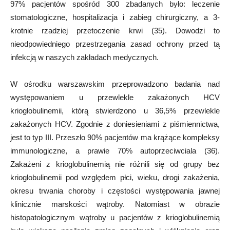
97% pacjentów spośród 300 zbadanych było: leczenie
stomatologiczne, hospitalizacja i zabieg chirurgiczny, a 3-
krotnie rzadziej przetoczenie krwi (35). Dowodzi to
nieodpowiedniego przestrzegania zasad ochrony przed tą
infekcją w naszych zakładach medycznych.
W ośrodku warszawskim przeprowadzono badania nad
występowaniem u przewlekle zakażonych HCV
krioglobulinemii, którą stwierdzono u 36,5% przewlekle
zakażonych HCV. Zgodnie z doniesieniami z piśmiennictwa,
jest to typ III. Przeszło 90% pacjentów ma krążące kompleksy
immunologiczne, a prawie 70% autoprzeciwciala (36).
Zakażeni z krioglobulinemią nie różnili się od grupy bez
krioglobulinemii pod względem płci, wieku, drogi zakażenia,
okresu trwania choroby i częstości występowania jawnej
klinicznie marskości wątroby. Natomiast w obrazie
histopatologicznym wątroby u pacjentów z krioglobulinemią