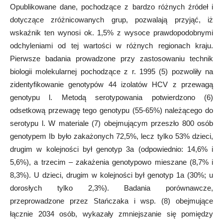
Opublikowane dane, pochodzące z bardzo różnych źródeł i
dotyczące zróżnicowanych grup, pozwalają przyjąć, iż
wskaźnik ten wynosi ok. 1,5% z wysoce prawdopodobnymi
odchyleniami od tej wartości w różnych regionach kraju.
Pierwsze badania prowadzone przy zastosowaniu technik
biologii molekularnej pochodzące z r. 1995 (5) pozwoliły na
zidentyfikowanie genotypów 44 izolatów HCV z przewagą
genotypu l. Metodą serotypowania potwierdzono (6)
odsetkową przewagę tego genotypu (55-65%) należącego do
serotypu l. W materiale (7) obejmującym przeszło 800 osób
genotypem Ib było zakażonych 72,5%, lecz tylko 53% dzieci,
drugim w kolejności był genotyp 3a (odpowiednio: 14,6% i
5,6%), a trzecim – zakażenia genotypowo mieszane (8,7% i
8,3%). U dzieci, drugim w kolejności był genotyp 1a (30%; u
dorosłych tylko 2,3%). Badania porównawcze,
przeprowadzone przez Stańczaka i wsp. (8) obejmujące
łącznie 2034 osób, wykazały zmniejszanie się pomiędzy