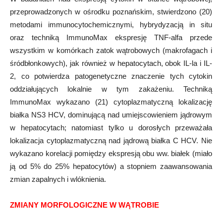
przeprowadzonych w ośrodku poznańskim, stwierdzono (20)
metodami immunocytochemicznymi, hybrydyzacją in situ
oraz techniką ImmunoMax ekspresję TNF-alfa przede
wszystkim w komórkach zatok wątrobowych (makrofagach i
śródbłonkowych), jak również w hepatocytach, obok IL-la i IL-
2, co potwierdza patogenetyczne znaczenie tych cytokin
oddziałujących lokalnie w tym zakażeniu. Techniką
ImmunoMax wykazano (21) cytoplazmatyczną lokalizację
białka NS3 HCV, dominującą nad umiejscowieniem jądrowym
w hepatocytach; natomiast tylko u dorosłych przeważała
lokalizacja cytoplazmatyczną nad jądrową białka C HCV. Nie
wykazano korelacji pomiędzy ekspresją obu ww. białek (miało
ją od 5% do 25% hepatocytów) a stopniem zaawansowania
zmian zapalnych i wlóknienia.
ZMIANY MORFOLOGICZNE W WĄTROBIE