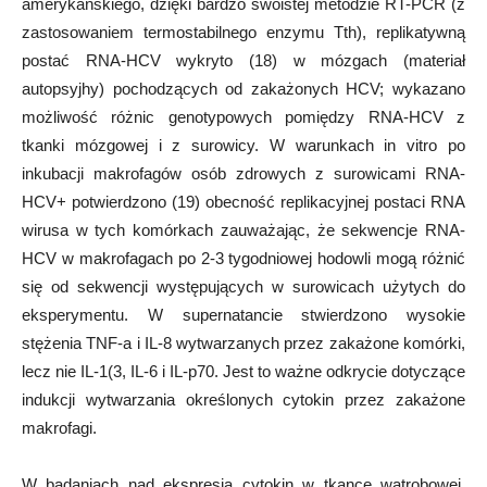
amerykańskiego, dzięki bardzo swoistej metodzie RT-PCR (z
zastosowaniem termostabilnego enzymu Tth), replikatywną
postać RNA-HCV wykryto (18) w mózgach (materiał
autopsyjhy) pochodzących od zakażonych HCV; wykazano
możliwość różnic genotypowych pomiędzy RNA-HCV z
tkanki mózgowej i z surowicy. W warunkach in vitro po
inkubacji makrofagów osób zdrowych z surowicami RNA-
HCV+ potwierdzono (19) obecność replikacyjnej postaci RNA
wirusa w tych komórkach zauważając, że sekwencje RNA-
HCV w makrofagach po 2-3 tygodniowej hodowli mogą różnić
się od sekwencji występujących w surowicach użytych do
eksperymentu. W supernatancie stwierdzono wysokie
stężenia TNF-a i IL-8 wytwarzanych przez zakażone komórki,
lecz nie IL-1(3, IL-6 i IL-p70. Jest to ważne odkrycie dotyczące
indukcji wytwarzania określonych cytokin przez zakażone
makrofagi.
W badaniach nad ekspresją cytokin w tkance wątrobowej,