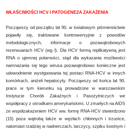
WŁAŚCIWOŚCI HCV I PATOGENEZA ZAKAŻENIA
Począwszy od początku lat 90. w światowym piśmiennictwie
pojawiły się, traktowane kontrowersyjnie z powodów
metodologicznych, informacje o pozawątrobowych
rezerwuarach HCV (wg l). Dla HCV formą replikatywną jest
RNA o ujemnej polarności, stąd dla wykazania możliwości
namnażania się tego wirusa pozawątrobowo konieczne jest
udowodnienie występowania tej postaci RNA-HCV w innych
komórkach, aniżeli hepatocyty. Począwszy od końca lat 90.
prace w tym kierunku są prowadzone w warszawskim
Instytucie Chorób Zakaźnych i Pasożytniczych we
współpracy z ośrodkami amerykańskimi. U zmarłych na AIDS
ze współzakażeniem HCV ww. formę RNA-HCV stwierdzono
(15) poza wątrobą także w węzłach chłonnych i trzustce,
natomiast rzadziej w nadnerczach, tarczycy, szpiku kostnym i