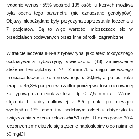
tygodnie wynosił 59% spośród 139 osób, u których możliwa
była ocena tego parametru (nie oznaczano genotypów).
Objawy niepożądane były przyczyną zaprzestania leczenia u
7 pacjentów. Są to więc wartości mieszczące się w
przedziałach podawanych przez inne ośrodki zagraniczne.
W trakcie leczenia IFN-a z rybawiryną, jako efekt toksycznego
oddziaływania rybawiryny, stwierdzono (43) zmniejszenie
stężenia hemoglobiny o >/= 2 mmol/L w ciągu pierwszego
miesiąca leczenia kombinowanego u 30,5%, a po pól roku
terapii u 45,3% pacjentów, rzadko poniżej wartości uznawanej
za typową dla niedokrwistości, tj. < 7,5 mmol/L. Wzrost
stężenia bilirubiny całkowitej > 8,5 p.mol/L po miesiącu
wystąpił u 17% osób i w podobnym odsetku dotyczyło to
zwiększenia stężenia żelaza >/= 50 ug/dl. U nieco ponad 30%
leczonych zmniejszyło się stężenie haptoglobiny o co najmniej
50 mg/Dl.