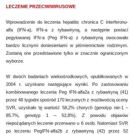
LECZENIE PRZECIWWIRUSOWE
Wprowadzenie do leczenia hepatitis chronica C interferonu-
alfa (IFN-a), IFN-a z rybawiryną, a następnie postaci
pegylowanej IFN-a (Peg IFN-a) z rybawiryną owocowało
bardzo licznymi doniesieniami w piśmiennictwie rodzimym.
Zostaną one przedstawione tylko w znacznie ograniczonym
wyborze.
W dwóch badaniach wieloośrodkowych, opublikowanych w
2004 r. uzyskano następujące wyniki. Po zastosowaniu
kombinowanego leczenia Peg IFN-alfa2a z rybawiryną (41)
przez 48 tygodni spośród 170 leczonych z możliwością oceny
SVR, uzyskało tę wartość 58,2% chorych (genotyp nie-1 –
85.7%, genotyp 1 – 52,8%). Z powodu objawów
niepożądanych leczenie przerwano u 6 osób. Natomiast SVR
po leczeniu PegIFN-alfa2b z rybawiryną (42) przez 52