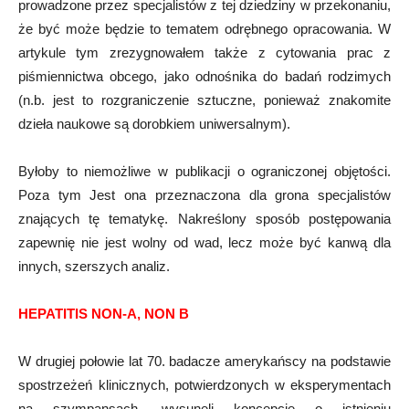
prowadzone przez specjalistów z tej dziedziny w przekonaniu,
że być może będzie to tematem odrębnego opracowania. W
artykule tym zrezygnowałem także z cytowania prac z
piśmiennictwa obcego, jako odnośnika do badań rodzimych
(n.b. jest to rozgraniczenie sztuczne, ponieważ znakomite
dzieła naukowe są dorobkiem uniwersalnym).
Byłoby to niemożliwe w publikacji o ograniczonej objętości.
Poza tym Jest ona przeznaczona dla grona specjalistów
znających tę tematykę. Nakreślony sposób postępowania
zapewnię nie jest wolny od wad, lecz może być kanwą dla
innych, szerszych analiz.
HEPATITIS NON-A, NON B
W drugiej połowie lat 70. badacze amerykańscy na podstawie
spostrzeżeń klinicznych, potwierdzonych w eksperymentach
na szympansach, wysunęli koncepcję o istnieniu