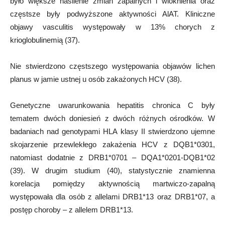
było większe nasilenie zmian zapalnych i wlóknienia oraz
częstsze były podwyższone aktywności AlAT. Kliniczne
objawy vasculitis występowały w 13% chorych z
krioglobulinemią (37).
Nie stwierdzono częstszego występowania objawów lichen
planus w jamie ustnej u osób zakażonych HCV (38).
Genetyczne uwarunkowania hepatitis chronica C były
tematem dwóch doniesień z dwóch różnych ośrodków. W
badaniach nad genotypami HLA klasy II stwierdzono ujemne
skojarzenie przewlekłego zakażenia HCV z DQB1*0301,
natomiast dodatnie z DRB1*0701 – DQA1*0201-DQB1*02
(39). W drugim studium (40), statystycznie znamienna
korelacja pomiędzy aktywnością martwiczo-zapalną
występowała dla osób z allelami DRB1*13 oraz DRB1*07, a
postęp choroby – z allelem DRB1*13.