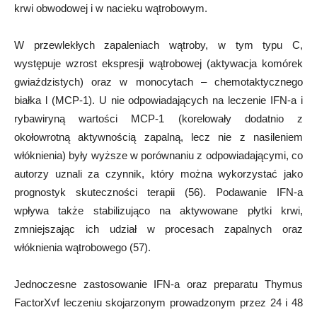
krwi obwodowej i w nacieku wątrobowym.
W przewlekłych zapaleniach wątroby, w tym typu C,
występuje wzrost ekspresji wątrobowej (aktywacja komórek
gwiaździstych) oraz w monocytach – chemotaktycznego
białka l (MCP-1). U nie odpowiadających na leczenie IFN-a i
rybawiryną wartości MCP-1 (korelowały dodatnio z
okołowrotną aktywnością zapalną, lecz nie z nasileniem
włóknienia) były wyższe w porównaniu z odpowiadającymi, co
autorzy uznali za czynnik, który można wykorzystać jako
prognostyk skuteczności terapii (56). Podawanie IFN-a
wpływa także stabilizująco na aktywowane płytki krwi,
zmniejszając ich udział w procesach zapalnych oraz
włóknienia wątrobowego (57).
Jednoczesne zastosowanie IFN-a oraz preparatu Thymus
FactorXvf leczeniu skojarzonym prowadzonym przez 24 i 48