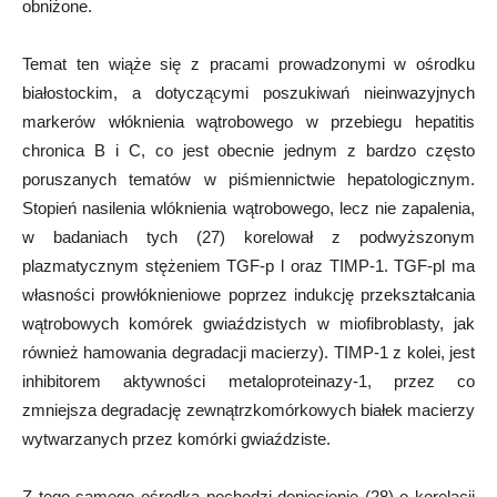
obniżone.
Temat ten wiąże się z pracami prowadzonymi w ośrodku
białostockim, a dotyczącymi poszukiwań nieinwazyjnych
markerów włóknienia wątrobowego w przebiegu hepatitis
chronica B i C, co jest obecnie jednym z bardzo często
poruszanych tematów w piśmiennictwie hepatologicznym.
Stopień nasilenia wlóknienia wątrobowego, lecz nie zapalenia,
w badaniach tych (27) korelował z podwyższonym
plazmatycznym stężeniem TGF-p l oraz TIMP-1. TGF-pl ma
własności prowłóknieniowe poprzez indukcję przekształcania
wątrobowych komórek gwiaździstych w miofibroblasty, jak
również hamowania degradacji macierzy). TIMP-1 z kolei, jest
inhibitorem aktywności metaloproteinazy-1, przez co
zmniejsza degradację zewnątrzkomórkowych białek macierzy
wytwarzanych przez komórki gwiaździste.
Z tego samego ośrodka pochodzi doniesienie (28) o korelacji