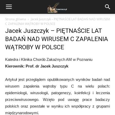
Strona główna
Jacek Juszczyk – PIĘTNAŚCIE LAT BADAŃ NAD WIRUSEM
C ZAPALENIA WĄTROBY W POLSCE
Jacek Juszczyk – PIĘTNAŚCIE LAT
BADAŃ NAD WIRUSEM C ZAPALENIA
WĄTROBY W POLSCE
Katedra i Klinika Chorób Zakaźnych AM w Poznaniu
Kierownik: Prof. dr Jacek Juszczyk
Artykuł jest przeglądem opublikowanych wyników badań nad
wirusem zapalenia wątroby typu C na wielu polach:
epidemiologii, wirusologii, patogenezy, koinfekcji i leczenia
przeciwwirusowego. Wzięto pod uwagę prace badaczy
polskich oraz powstałe w wyniku ich współpracy z grupami
międzynarodowymi.