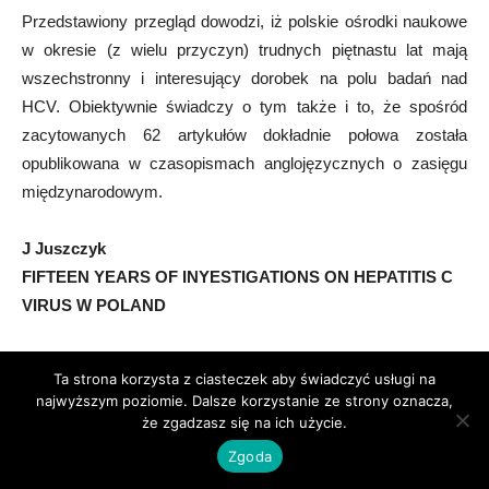
Przedstawiony przegląd dowodzi, iż polskie ośrodki naukowe
w okresie (z wielu przyczyn) trudnych piętnastu lat mają
wszechstronny i interesujący dorobek na polu badań nad
HCV. Obiektywnie świadczy o tym także i to, że spośród
zacytowanych 62 artykułów dokładnie połowa została
opublikowana w czasopismach anglojęzycznych o zasięgu
międzynarodowym.
J Juszczyk
FIFTEEN YEARS OF INYESTIGATIONS ON HEPATITIS C
VIRUS W POLAND
SUMMARY
Ta strona korzysta z ciasteczek aby świadczyć usługi na
najwyższym poziomie. Dalsze korzystanie ze strony oznacza,
The paper reviews published results of investigations on
że zgadzasz się na ich użycie.
hepatitis C virus on several fields:
Zgoda
epidemiology, virology, pathogenesis, immunology,