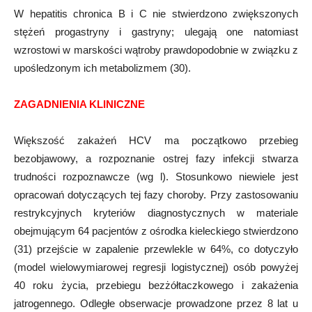
W hepatitis chronica B i C nie stwierdzono zwiększonych
stężeń progastryny i gastryny; ulegają one natomiast
wzrostowi w marskości wątroby prawdopodobnie w związku z
upośledzonym ich metabolizmem (30).
ZAGADNIENIA KLINICZNE
Większość zakażeń HCV ma początkowo przebieg
bezobjawowy, a rozpoznanie ostrej fazy infekcji stwarza
trudności rozpoznawcze (wg l). Stosunkowo niewiele jest
opracowań dotyczących tej fazy choroby. Przy zastosowaniu
restrykcyjnych kryteriów diagnostycznych w materiale
obejmującym 64 pacjentów z ośrodka kieleckiego stwierdzono
(31) przejście w zapalenie przewlekle w 64%, co dotyczyło
(model wielowymiarowej regresji logistycznej) osób powyżej
40 roku życia, przebiegu bezżółtaczkowego i zakażenia
jatrogennego. Odległe obserwacje prowadzone przez 8 lat u