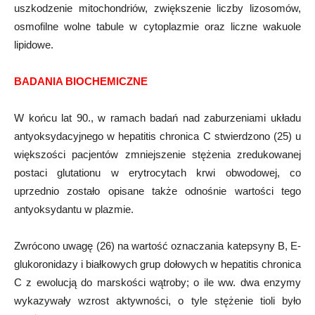
uszkodzenie mitochondriów, zwiększenie liczby lizosomów,
osmofilne wolne tabule w cytoplazmie oraz liczne wakuole
lipidowe.
BADANIA BIOCHEMICZNE
W końcu lat 90., w ramach badań nad zaburzeniami układu
antyoksydacyjnego w hepatitis chronica C stwierdzono (25) u
większości pacjentów zmniejszenie stężenia zredukowanej
postaci glutationu w erytrocytach krwi obwodowej, co
uprzednio zostało opisane także odnośnie wartości tego
antyoksydantu w plazmie.
Zwrócono uwagę (26) na wartość oznaczania katepsyny B, E-
glukoronidazy i białkowych grup dołowych w hepatitis chronica
C z ewolucją do marskości wątroby; o ile ww. dwa enzymy
wykazywały wzrost aktywności, o tyle stężenie tioli było