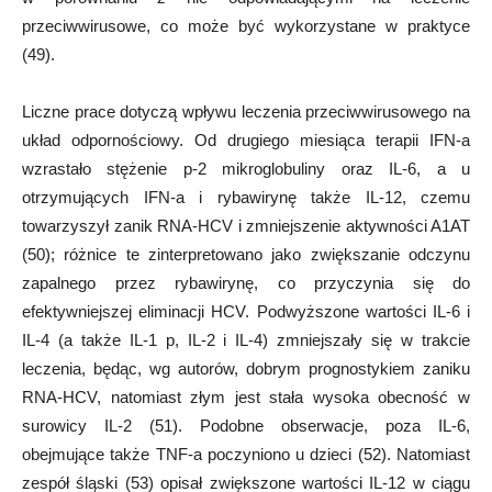
przeciwwirusowe, co może być wykorzystane w praktyce
(49).
Liczne prace dotyczą wpływu leczenia przeciwwirusowego na
układ odpornościowy. Od drugiego miesiąca terapii IFN-a
wzrastało stężenie p-2 mikroglobuliny oraz IL-6, a u
otrzymujących IFN-a i rybawirynę także IL-12, czemu
towarzyszył zanik RNA-HCV i zmniejszenie aktywności A1AT
(50); różnice te zinterpretowano jako zwiększanie odczynu
zapalnego przez rybawirynę, co przyczynia się do
efektywniejszej eliminacji HCV. Podwyższone wartości IL-6 i
IL-4 (a także IL-1 p, IL-2 i IL-4) zmniejszały się w trakcie
leczenia, będąc, wg autorów, dobrym prognostykiem zaniku
RNA-HCV, natomiast złym jest stała wysoka obecność w
surowicy IL-2 (51). Podobne obserwacje, poza IL-6,
obejmujące także TNF-a poczyniono u dzieci (52). Natomiast
zespół śląski (53) opisał zwiększone wartości IL-12 w ciągu