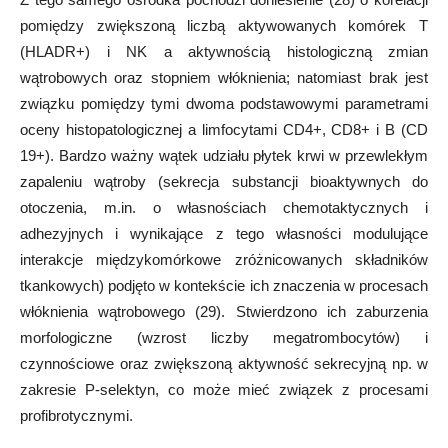
pomiędzy zwiększoną liczbą aktywowanych komórek T
(HLADR+) i NK a aktywnością histologiczną zmian
wątrobowych oraz stopniem włóknienia; natomiast brak jest
związku pomiędzy tymi dwoma podstawowymi parametrami
oceny histopatologicznej a limfocytami CD4+, CD8+ i B (CD
19+). Bardzo ważny wątek udziału płytek krwi w przewlekłym
zapaleniu wątroby (sekrecja substancji bioaktywnych do
otoczenia, m.in. o własnościach chemotaktycznych i
adhezyjnych i wynikające z tego własności modulujące
interakcje międzykomórkowe zróżnicowanych składników
tkankowych) podjęto w kontekście ich znaczenia w procesach
włóknienia wątrobowego (29). Stwierdzono ich zaburzenia
morfologiczne (wzrost liczby megatrombocytów) i
czynnościowe oraz zwiększoną aktywność sekrecyjną np. w
zakresie P-selektyn, co może mieć związek z procesami
profibrotycznymi.