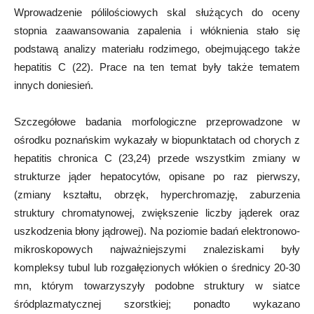
Wprowadzenie pólilościowych skal służących do oceny
stopnia zaawansowania zapalenia i włóknienia stało się
podstawą analizy materiału rodzimego, obejmującego także
hepatitis C (22). Prace na ten temat były także tematem
innych doniesień.
Szczegółowe badania morfologiczne przeprowadzone w
ośrodku poznańskim wykazały w biopunktatach od chorych z
hepatitis chronica C (23,24) przede wszystkim zmiany w
strukturze jąder hepatocytów, opisane po raz pierwszy,
(zmiany kształtu, obrzęk, hyperchromazję, zaburzenia
struktury chromatynowej, zwiększenie liczby jąderek oraz
uszkodzenia błony jądrowej). Na poziomie badań elektronowo-
mikroskopowych najważniejszymi znaleziskami były
kompleksy tubul lub rozgałęzionych włókien o średnicy 20-30
mn, którym towarzyszyły podobne struktury w siatce
śródplazmatycznej szorstkiej; ponadto wykazano