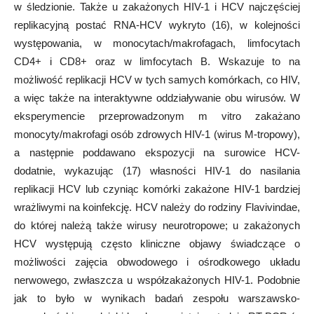
w śledzionie. Także u zakażonych HIV-1 i HCV najczęściej
replikacyjną postać RNA-HCV wykryto (16), w kolejności
występowania, w monocytach/makrofagach, limfocytach
CD4+ i CD8+ oraz w limfocytach B. Wskazuje to na
możliwość replikacji HCV w tych samych komórkach, co HIV,
a więc także na interaktywne oddziaływanie obu wirusów. W
eksperymencie przeprowadzonym m vitro zakażano
monocyty/makrofagi osób zdrowych HIV-1 (wirus M-tropowy),
a następnie poddawano ekspozycji na surowice HCV-
dodatnie, wykazując (17) własności HIV-1 do nasilania
replikacji HCV lub czyniąc komórki zakażone HIV-1 bardziej
wrażliwymi na koinfekcję. HCV należy do rodziny Flavivindae,
do której należą także wirusy neurotropowe; u zakażonych
HCV występują często kliniczne objawy świadczące o
możliwości zajęcia obwodowego i ośrodkowego układu
nerwowego, zwłaszcza u współzakażonych HIV-1. Podobnie
jak to było w wynikach badań zespołu warszawsko-