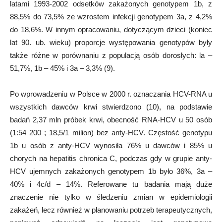
latami 1993-2002 odsetków zakażonych genotypem 1b, z
88,5% do 73,5% ze wzrostem infekcji genotypem 3a, z 4,2%
do 18,6%. W innym opracowaniu, dotyczącym dzieci (koniec
lat 90. ub. wieku) proporcje występowania genotypów były
także różne w porównaniu z populacją osób dorosłych: la –
51,7%, 1b – 45% i 3a – 3,3% (9).
Po wprowadzeniu w Polsce w 2000 r. oznaczania HCV-RNA u
wszystkich dawców krwi stwierdzono (10), na podstawie
badań 2,37 mln próbek krwi, obecność RNA-HCV u 50 osób
(1:54 200 ; 18,5/1 milion) bez anty-HCV. Częstość genotypu
1b u osób z anty-HCV wynosiła 76% u dawców i 85% u
chorych na hepatitis chronica C, podczas gdy w grupie anty-
HCV ujemnych zakażonych genotypem 1b było 36%, 3a –
40% i 4c/d – 14%. Referowane tu badania mają duże
znaczenie nie tylko w śledzeniu zmian w epidemiologii
zakażeń, lecz również w planowaniu potrzeb terapeutycznych,