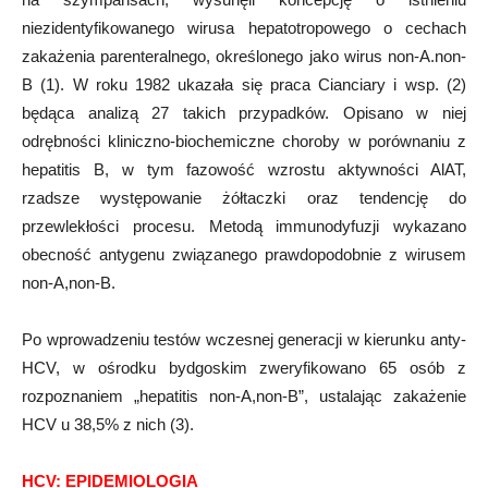
niezidentyfikowanego wirusa hepatotropowego o cechach
zakażenia parenteralnego, określonego jako wirus non-A.non-
B (1). W roku 1982 ukazała się praca Cianciary i wsp. (2)
będąca analizą 27 takich przypadków. Opisano w niej
odrębności kliniczno-biochemiczne choroby w porównaniu z
hepatitis B, w tym fazowość wzrostu aktywności AlAT,
rzadsze występowanie żółtaczki oraz tendencję do
przewlekłości procesu. Metodą immunodyfuzji wykazano
obecność antygenu związanego prawdopodobnie z wirusem
non-A,non-B.
Po wprowadzeniu testów wczesnej generacji w kierunku anty-
HCV, w ośrodku bydgoskim zweryfikowano 65 osób z
rozpoznaniem „hepatitis non-A,non-B”, ustalając zakażenie
HCV u 38,5% z nich (3).
HCV: EPIDEMIOLOGIA