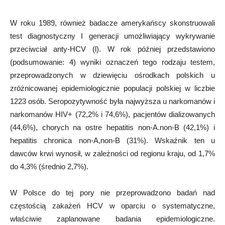
W roku 1989, również badacze amerykańscy skonstruowali
test diagnostyczny I generacji umożliwiający wykrywanie
przeciwciał anty-HCV (l). W rok później przedstawiono
(podsumowanie: 4) wyniki oznaczeń tego rodzaju testem,
przeprowadzonych w dziewięciu ośrodkach polskich u
zróżnicowanej epidemiologicznie populacji polskiej w liczbie
1223 osób. Seropozytywność była najwyższa u narkomanów i
narkomanów HIV+ (72,2% i 74,6%), pacjentów dializowanych
(44,6%), chorych na ostre hepatitis non-A.non-B (42,1%) i
hepatitis chronica non-A,non-B (31%). Wskaźnik ten u
dawców krwi wynosił, w zależności od regionu kraju, od 1,7%
do 4,3% (średnio 2,7%).
W Polsce do tej pory nie przeprowadzono badań nad
częstością zakażeń HCV w oparciu o systematyczne,
właściwie zaplanowane badania epidemiologiczne.