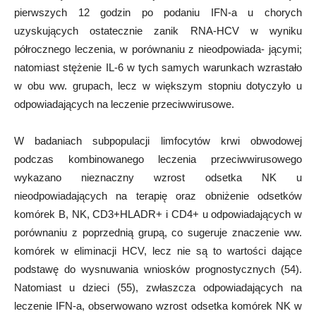
pierwszych 12 godzin po podaniu IFN-a u chorych
uzyskujących ostatecznie zanik RNA-HCV w wyniku
półrocznego leczenia, w porównaniu z nieodpowiada- jącymi;
natomiast stężenie IL-6 w tych samych warunkach wzrastało
w obu ww. grupach, lecz w większym stopniu dotyczyło u
odpowiadających na leczenie przeciwwirusowe.
W badaniach subpopulacji limfocytów krwi obwodowej
podczas kombinowanego leczenia przeciwwirusowego
wykazano nieznaczny wzrost odsetka NK u
nieodpowiadających na terapię oraz obniżenie odsetków
komórek B, NK, CD3+HLADR+ i CD4+ u odpowiadających w
porównaniu z poprzednią grupą, co sugeruje znaczenie ww.
komórek w eliminacji HCV, lecz nie są to wartości dające
podstawę do wysnuwania wniosków prognostycznych (54).
Natomiast u dzieci (55), zwłaszcza odpowiadających na
leczenie IFN-a, obserwowano wzrost odsetka komórek NK w