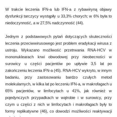
W trakcie leczenia IFN-a lub IFN-a z rybawiryną objawy
dysfunkcji tarczycy wystąpiły u 33,3% chorych; w 6% była to
niedoczynność, a w 27,5% nadczynność (44).
Jednym z podstawowych pytań dotyczących skuteczności
leczenia przeciwwirusowego jest problem eradykacji wirusa z
ustroju. Wykazano możliwość przetrwania RNA-HCV w
mononuklearach krwi obwodowej przy nieobecności w
surowicy u części pacjentów po upływie 3,5 lat po
zakończeniu leczenia IFN-a (45). RNA-HCV wykryto, w innym
badaniu, przy zastosowaniu bardzo czułych metod
molekularnych, w kilka lat po leczeniu IFN-a, w makrofagach u
65% pacjentów, w limfocytach u 41%, jak również w
pojedynczych przypadkach w wątrobie i w surowicy, przy
czym u części z nich w limfocytach i makrofagach były to
formy replikatywne (46), co dowodzi możliwości reaktywacji