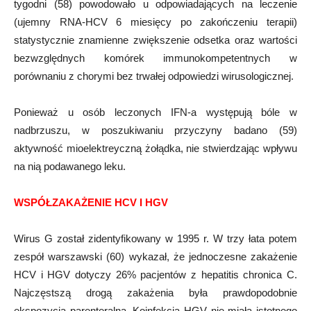
tygodni (58) powodowało u odpowiadających na leczenie
(ujemny RNA-HCV 6 miesięcy po zakończeniu terapii)
statystycznie znamienne zwiększenie odsetka oraz wartości
bezwzględnych komórek immunokompetentnych w
porównaniu z chorymi bez trwałej odpowiedzi wirusologicznej.
Ponieważ u osób leczonych IFN-a występują bóle w
nadbrzuszu, w poszukiwaniu przyczyny badano (59)
aktywność mioelektreyczną żołądka, nie stwierdzając wpływu
na nią podawanego leku.
WSPÓŁZAKAŻENIE HCV I HGV
Wirus G został zidentyfikowany w 1995 r. W trzy łata potem
zespół warszawski (60) wykazał, że jednoczesne zakażenie
HCV i HGV dotyczy 26% pacjentów z hepatitis chronica C.
Najczęstszą drogą zakażenia była prawdopodobnie
ekspozycja parenteralna. Koinfekcja HGV nie miała istotnego