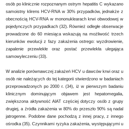
osób po klinicznie rozpoznanym ostrym hepatitis C wykazano
samoistny klirens HCV-RNA w 30% przypadków, jednakże z
obecnością HCV-RNA w mononuklearach krwi obwodowej w
pojedynczych przypadkach (32). Również odległe obserwacje
prowadzone do 60 miesiąca wskazują na możliwość trzech
kierunków ewolucji z fazy zakażenia ostrego: wyzdrowienie,
zapalenie przewlekłe oraz postać przewlekła ulegająca
samowyleczeniu (33).
W analizie porównawczej zakażeń HCV u dawców krwi oraz u
osób nie należących do tej kategorii stwierdzono w badaniach
przeprowadzonych po 2000 r. (34), iż w pierwszym badaniu
klinicznym dominującym objawem jest hepatomegalia,
zwiększona aktywność AlAT częściej dotyczy osób z grupy
drugiej, a źródła zakażenia w 80% do przeszło 90% są nadal
jatrogenne. Podobne dane pochodzą z innej pracy, z innego
ośrodka (35). Czynnikami ryzyka zakażenia, występującymi u